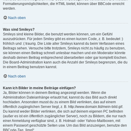
Formatierungsmöglichkeiten, die HTML bietet, können über BBCode erreicht
werden.
Nach oben
Was sind Smileys?
Smileys sind kleine Bilder, die benutzt werden können, um ein Gefühl
auszudrücken. Für jeden Smiley gibt es einen kurzen Code, z. B. bedeutet :)
fröhlich und :( traurig. Die Liste aller Smileys kannst du beim Verfassen eines
Beitrags sehen. Versuche bitte trotzdem, Smileys nicht zu häufig zu benutzen,
sie können einen Beitrag schnell unlesbar machen und ein Moderator könnte
deshalb deinen Beitrag entsprechend überarbeiten oder gar komplett löschen.
Die Board-Administration kann auch die Anzahl der Smileys begrenzen, die du
in einem Beitrag benutzen kannst.
Nach oben
Kann ich Bilder in meine Beiträge einfügen?
Ja, Bilder können in deinem Beitrag angezeigt werden. Wenn die
Administration Dateianhänge erlaubt hat, kannst du das Bild auch direkt
hochladen. Ansonsten musst du zu einem Bild verlinken, das auf einem
öffentlich zugänglichen Server liegt, z. B. http://www.domain.tld/mein-bild.gif.
Du kannst weder Bilder verlinken, die sich auf deinem eigenen PC befinden
(außer es ist ein öffentlich zugänglicher Server), noch zu Bildern, die nur nach
einer Anmeldung verfügbar sind, z. B. Hotmail- oder Yahoo-Mailboxen, mit
einem Passwort geschützte Seiten usw. Um das Bild anzuzeigen, benutze den
BBCode-Tag „[img]“.