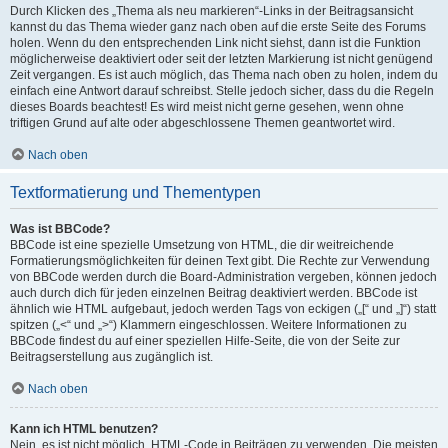
Durch Klicken des „Thema als neu markieren“-Links in der Beitragsansicht
kannst du das Thema wieder ganz nach oben auf die erste Seite des Forums
holen. Wenn du den entsprechenden Link nicht siehst, dann ist die Funktion
möglicherweise deaktiviert oder seit der letzten Markierung ist nicht genügend
Zeit vergangen. Es ist auch möglich, das Thema nach oben zu holen, indem du
einfach eine Antwort darauf schreibst. Stelle jedoch sicher, dass du die Regeln
dieses Boards beachtest! Es wird meist nicht gerne gesehen, wenn ohne
triftigen Grund auf alte oder abgeschlossene Themen geantwortet wird.
Nach oben
Textformatierung und Thementypen
Was ist BBCode?
BBCode ist eine spezielle Umsetzung von HTML, die dir weitreichende
Formatierungsmöglichkeiten für deinen Text gibt. Die Rechte zur Verwendung
von BBCode werden durch die Board-Administration vergeben, können jedoch
auch durch dich für jeden einzelnen Beitrag deaktiviert werden. BBCode ist
ähnlich wie HTML aufgebaut, jedoch werden Tags von eckigen („[“ und „]“) statt
spitzen („<“ und „>“) Klammern eingeschlossen. Weitere Informationen zu
BBCode findest du auf einer speziellen Hilfe-Seite, die von der Seite zur
Beitragserstellung aus zugänglich ist.
Nach oben
Kann ich HTML benutzen?
Nein, es ist nicht möglich, HTML-Code in Beiträgen zu verwenden. Die meisten