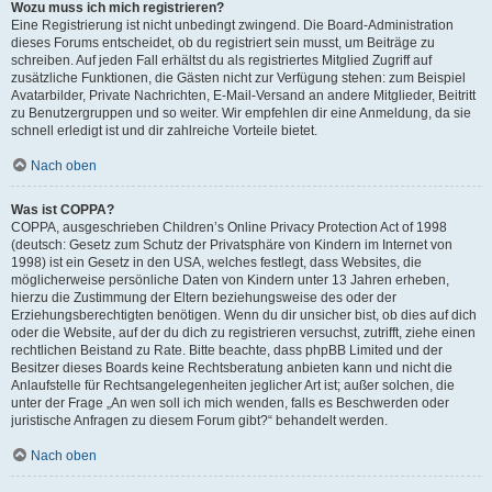
Wozu muss ich mich registrieren?
Eine Registrierung ist nicht unbedingt zwingend. Die Board-Administration
dieses Forums entscheidet, ob du registriert sein musst, um Beiträge zu
schreiben. Auf jeden Fall erhältst du als registriertes Mitglied Zugriff auf
zusätzliche Funktionen, die Gästen nicht zur Verfügung stehen: zum Beispiel
Avatarbilder, Private Nachrichten, E-Mail-Versand an andere Mitglieder, Beitritt
zu Benutzergruppen und so weiter. Wir empfehlen dir eine Anmeldung, da sie
schnell erledigt ist und dir zahlreiche Vorteile bietet.
Nach oben
Was ist COPPA?
COPPA, ausgeschrieben Children’s Online Privacy Protection Act of 1998
(deutsch: Gesetz zum Schutz der Privatsphäre von Kindern im Internet von
1998) ist ein Gesetz in den USA, welches festlegt, dass Websites, die
möglicherweise persönliche Daten von Kindern unter 13 Jahren erheben,
hierzu die Zustimmung der Eltern beziehungsweise des oder der
Erziehungsberechtigten benötigen. Wenn du dir unsicher bist, ob dies auf dich
oder die Website, auf der du dich zu registrieren versuchst, zutrifft, ziehe einen
rechtlichen Beistand zu Rate. Bitte beachte, dass phpBB Limited und der
Besitzer dieses Boards keine Rechtsberatung anbieten kann und nicht die
Anlaufstelle für Rechtsangelegenheiten jeglicher Art ist; außer solchen, die
unter der Frage „An wen soll ich mich wenden, falls es Beschwerden oder
juristische Anfragen zu diesem Forum gibt?“ behandelt werden.
Nach oben