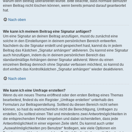
warum dein Beitrag überarbeitet wurde. Bitte beachte, dass normale Benutzer
einen Beitrag nicht löschen können, wenn bereits jemand darauf geantwortet
hat.
Nach oben
Wie kann ich meinem Beitrag eine Signatur anfügen?
Um eine Signatur an deinen Beitrag anzufügen, musst du zunächst eine
solche in den Einstellungen in deinem persönlichen Bereich entwerfen.
Nachdem du die Signatur erstellt und gespeichert hast, kannst du in jedem
Beitrag das Kästchen „Signatur anhängen“ aktivieren. Du kannst eine Signatur
auch hinzufügen, indem du in deinem persönlichen Bereich das
standardmäßige Anhängen deiner Signatur aktivierst. Wenn du einen
einzelnen Beitrag dennoch ohne Signatur verfassen möchtest, so kannst du
dort einfach das Kontrollkästchen „Signatur anhängen“ wieder deaktivieren.
Nach oben
Wie kann ich eine Umfrage erstellen?
Wenn du ein neues Thema eröffnest oder den ersten Beitrag eines Themas
bearbeitest, findest du ein Register „Umfrage erstellen“ unterhalb des
Formulars zur Beitragserstellung. Solltest du diesen Bereich nicht sehen
können, so hast du wahrscheinlich nicht die Berechtigung, Umfragen zu
erstellen. Du solltest einen Titel und mindestens zwei Antwortmöglichkeiten in
die entsprechenden Felder eingeben und dabei sicherstellen, dass jede
Antwortmöglichkeit in einer eigenen Zeile steht. Du kannst auch unter
„Auswahlmöglichkeiten pro Benutzer“ festlegen, wie viele Optionen ein