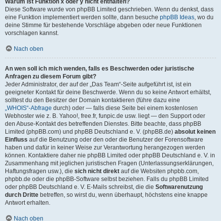
Warum ist Funktion x oder y nicht enthalten?
Diese Software wurde von phpBB Limited geschrieben. Wenn du denkst, dass
eine Funktion implementiert werden sollte, dann besuche
phpBB Ideas
, wo du
deine Stimme für bestehende Vorschläge abgeben oder neue Funktionen
vorschlagen kannst.
Nach oben
An wen soll ich mich wenden, falls es Beschwerden oder juristische
Anfragen zu diesem Forum gibt?
Jeder Administrator, der auf der „Das Team“-Seite aufgeführt ist, ist ein
geeigneter Kontakt für deine Beschwerde. Wenn du so keine Antwort erhältst,
solltest du den Besitzer der Domain kontaktieren (führe dazu eine
„WHOIS“-Abfrage
durch) oder — falls diese Seite bei einem kostenlosen
Webhoster wie z. B. Yahoo!, free.fr, funpic.de usw. liegt — den Support oder
den Abuse-Kontakt des betreffenden Dienstes. Bitte beachte, dass phpBB
Limited (phpBB.com) und phpBB Deutschland e. V. (phpBB.de)
absolut keinen
Einfluss
auf die Benutzung oder den oder die Benutzer der Forensoftware
haben und dafür in keiner Weise zur Verantwortung herangezogen werden
können. Kontaktiere daher nie phpBB Limited oder phpBB Deutschland e. V. in
Zusammenhang mit jeglichen juristischen Fragen (Unterlassungserklärungen,
Haftungsfragen usw.), die
sich nicht direkt
auf die Websiten phpbb.com,
phpbb.de oder die phpBB-Software selbst beziehen. Falls du phpBB Limited
oder phpBB Deutschland e. V. E-Mails schreibst, die die
Softwarenutzung
durch Dritte
betreffen, so wirst du, wenn überhaupt, höchstens eine knappe
Antwort erhalten.
Nach oben