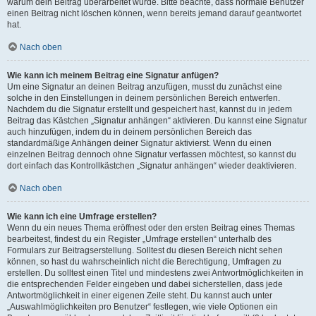
warum dein Beitrag überarbeitet wurde. Bitte beachte, dass normale Benutzer
einen Beitrag nicht löschen können, wenn bereits jemand darauf geantwortet
hat.
Nach oben
Wie kann ich meinem Beitrag eine Signatur anfügen?
Um eine Signatur an deinen Beitrag anzufügen, musst du zunächst eine
solche in den Einstellungen in deinem persönlichen Bereich entwerfen.
Nachdem du die Signatur erstellt und gespeichert hast, kannst du in jedem
Beitrag das Kästchen „Signatur anhängen“ aktivieren. Du kannst eine Signatur
auch hinzufügen, indem du in deinem persönlichen Bereich das
standardmäßige Anhängen deiner Signatur aktivierst. Wenn du einen
einzelnen Beitrag dennoch ohne Signatur verfassen möchtest, so kannst du
dort einfach das Kontrollkästchen „Signatur anhängen“ wieder deaktivieren.
Nach oben
Wie kann ich eine Umfrage erstellen?
Wenn du ein neues Thema eröffnest oder den ersten Beitrag eines Themas
bearbeitest, findest du ein Register „Umfrage erstellen“ unterhalb des
Formulars zur Beitragserstellung. Solltest du diesen Bereich nicht sehen
können, so hast du wahrscheinlich nicht die Berechtigung, Umfragen zu
erstellen. Du solltest einen Titel und mindestens zwei Antwortmöglichkeiten in
die entsprechenden Felder eingeben und dabei sicherstellen, dass jede
Antwortmöglichkeit in einer eigenen Zeile steht. Du kannst auch unter
„Auswahlmöglichkeiten pro Benutzer“ festlegen, wie viele Optionen ein