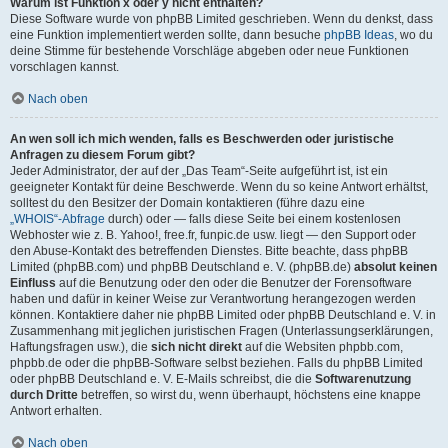
Warum ist Funktion x oder y nicht enthalten?
Diese Software wurde von phpBB Limited geschrieben. Wenn du denkst, dass
eine Funktion implementiert werden sollte, dann besuche
phpBB Ideas
, wo du
deine Stimme für bestehende Vorschläge abgeben oder neue Funktionen
vorschlagen kannst.
Nach oben
An wen soll ich mich wenden, falls es Beschwerden oder juristische
Anfragen zu diesem Forum gibt?
Jeder Administrator, der auf der „Das Team“-Seite aufgeführt ist, ist ein
geeigneter Kontakt für deine Beschwerde. Wenn du so keine Antwort erhältst,
solltest du den Besitzer der Domain kontaktieren (führe dazu eine
„WHOIS“-Abfrage
durch) oder — falls diese Seite bei einem kostenlosen
Webhoster wie z. B. Yahoo!, free.fr, funpic.de usw. liegt — den Support oder
den Abuse-Kontakt des betreffenden Dienstes. Bitte beachte, dass phpBB
Limited (phpBB.com) und phpBB Deutschland e. V. (phpBB.de)
absolut keinen
Einfluss
auf die Benutzung oder den oder die Benutzer der Forensoftware
haben und dafür in keiner Weise zur Verantwortung herangezogen werden
können. Kontaktiere daher nie phpBB Limited oder phpBB Deutschland e. V. in
Zusammenhang mit jeglichen juristischen Fragen (Unterlassungserklärungen,
Haftungsfragen usw.), die
sich nicht direkt
auf die Websiten phpbb.com,
phpbb.de oder die phpBB-Software selbst beziehen. Falls du phpBB Limited
oder phpBB Deutschland e. V. E-Mails schreibst, die die
Softwarenutzung
durch Dritte
betreffen, so wirst du, wenn überhaupt, höchstens eine knappe
Antwort erhalten.
Nach oben