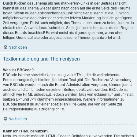
Durch Klicken des „Thema als neu markieren“-Links in der Beitragsansicht
kannst du das Thema wieder ganz nach oben auf die erste Seite des Forums
holen. Wenn du den entsprechenden Link nicht siehst, dann ist die Funktion
möglicherweise deaktiviert oder seit der letzten Markierung ist nicht genügend
Zeit vergangen. Es ist auch möglich, das Thema nach oben zu holen, indem du
einfach eine Antwort darauf schreibst. Stelle jedoch sicher, dass du die Regeln
dieses Boards beachtest! Es wird meist nicht gerne gesehen, wenn ohne
triftigen Grund auf alte oder abgeschlossene Themen geantwortet wird.
Nach oben
Textformatierung und Thementypen
Was ist BBCode?
BBCode ist eine spezielle Umsetzung von HTML, die dir weitreichende
Formatierungsmöglichkeiten für deinen Text gibt. Die Rechte zur Verwendung
von BBCode werden durch die Board-Administration vergeben, können jedoch
auch durch dich für jeden einzelnen Beitrag deaktiviert werden. BBCode ist
ähnlich wie HTML aufgebaut, jedoch werden Tags von eckigen („[“ und „]“) statt
spitzen („<“ und „>“) Klammern eingeschlossen. Weitere Informationen zu
BBCode findest du auf einer speziellen Hilfe-Seite, die von der Seite zur
Beitragserstellung aus zugänglich ist.
Nach oben
Kann ich HTML benutzen?
Nein, es ist nicht möglich, HTML-Code in Beiträgen zu verwenden. Die meisten