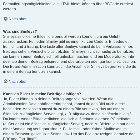
Formatierungsmöglichkeiten, die HTML bietet, können über BBCode erreicht
werden.
Nach oben
Was sind Smileys?
Smileys sind kleine Bilder, die benutzt werden können, um ein Gefühl
auszudrücken. Für jeden Smiley gibt es einen kurzen Code, z. B. bedeutet :)
fröhlich und :( traurig. Die Liste aller Smileys kannst du beim Verfassen eines
Beitrags sehen. Versuche bitte trotzdem, Smileys nicht zu häufig zu benutzen,
sie können einen Beitrag schnell unlesbar machen und ein Moderator könnte
deshalb deinen Beitrag entsprechend überarbeiten oder gar komplett löschen.
Die Board-Administration kann auch die Anzahl der Smileys begrenzen, die du
in einem Beitrag benutzen kannst.
Nach oben
Kann ich Bilder in meine Beiträge einfügen?
Ja, Bilder können in deinem Beitrag angezeigt werden. Wenn die
Administration Dateianhänge erlaubt hat, kannst du das Bild auch direkt
hochladen. Ansonsten musst du zu einem Bild verlinken, das auf einem
öffentlich zugänglichen Server liegt, z. B. http://www.domain.tld/mein-bild.gif.
Du kannst weder Bilder verlinken, die sich auf deinem eigenen PC befinden
(außer es ist ein öffentlich zugänglicher Server), noch zu Bildern, die nur nach
einer Anmeldung verfügbar sind, z. B. Hotmail- oder Yahoo-Mailboxen, mit
einem Passwort geschützte Seiten usw. Um das Bild anzuzeigen, benutze den
BBCode-Tag „[img]“.