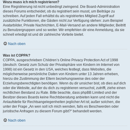
Wozu muss ich mich registrieren?
Eine Registrierung ist nicht unbedingt zwingend. Die Board-Administration
dieses Forums entscheidet, ob du registriert sein musst, um Beiträge zu
schreiben. Auf jeden Fall erhältst du als registriertes Mitglied Zugriff auf
zusätzliche Funktionen, die Gästen nicht zur Verfügung stehen: zum Beispiel
Avatarbilder, Private Nachrichten, E-Mail-Versand an andere Mitglieder, Beitritt
zu Benutzergruppen und so weiter. Wir empfehlen dir eine Anmeldung, da sie
schnell erledigt ist und dir zahlreiche Vorteile bietet.
Nach oben
Was ist COPPA?
COPPA, ausgeschrieben Children’s Online Privacy Protection Act of 1998
(deutsch: Gesetz zum Schutz der Privatsphäre von Kindern im Internet von
1998) ist ein Gesetz in den USA, welches festlegt, dass Websites, die
möglicherweise persönliche Daten von Kindern unter 13 Jahren erheben,
hierzu die Zustimmung der Eltern beziehungsweise des oder der
Erziehungsberechtigten benötigen. Wenn du dir unsicher bist, ob dies auf dich
oder die Website, auf der du dich zu registrieren versuchst, zutrifft, ziehe einen
rechtlichen Beistand zu Rate. Bitte beachte, dass phpBB Limited und der
Besitzer dieses Boards keine Rechtsberatung anbieten kann und nicht die
Anlaufstelle für Rechtsangelegenheiten jeglicher Art ist; außer solchen, die
unter der Frage „An wen soll ich mich wenden, falls es Beschwerden oder
juristische Anfragen zu diesem Forum gibt?“ behandelt werden.
Nach oben