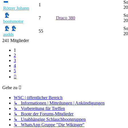
So
1
20
Rötzer Johann
So
7
Draco 380
20
bootsmotor
So
55
20
audds
241 Mitglieder
1
2
3
4
5
Nächste
Gehe zu
WSC | öffentlicher Bereich
↳ Informationen | Mitteilungen | Ankündigungen
↳ Vorbereitung für Treffen
↳ Boote der Forums-Mitglieder
↳ Unabhängige Schlauchbootgruppen
↳ WhatsApp Gruppe "Die Wikinger"