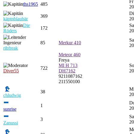
Fr
ths1965
485
20
Di
369
käptnblaubär
20
Die
Sa
172
Röders
20
Sa
85
Merkur 410
20
ribfreak
Meteor 460
Freya
MI H 713
So
722
Diver55
DH7162
20
9211087162
211550100
Mi
38
20
chludwig
Do
1
20
sunrise
Sa
3
20
Zanussi
M