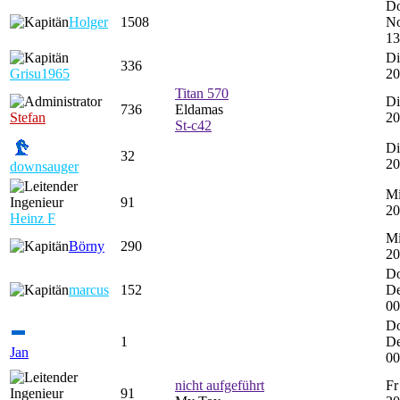
Do
Holger
1508
No
13
Di
336
Grisu1965
20
Titan 570
Di
736
Eldamas
Stefan
20
St-c42
Di
32
20
downsauger
Mi
91
20
Heinz F
Mi
Börny
290
20
Do
marcus
152
De
00
Do
1
De
Jan
00
nicht aufgeführt
Fr
91