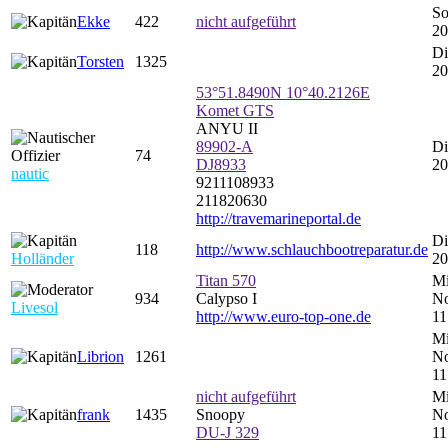
So
Ekke
422
nicht aufgeführt
20
Di
Torsten
1325
20
53°51.8490N 10°40.2126E
Komet GTS
ANYU II
89902-A
Di
74
DJ8933
20
nautic
9211108933
211820630
http://travemarineportal.de
Di
118
http://www.schlauchbootreparatur.de
Holländer
20
Titan 570
Mi
934
Calypso I
No
Livesol
http://www.euro-top-one.de
11
Mi
Librion
1261
No
11
nicht aufgeführt
Mi
frank
1435
Snoopy
No
DU-J 329
11