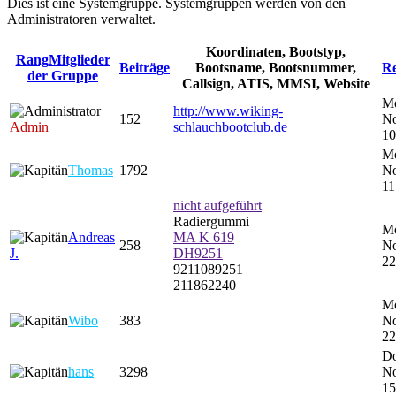
Dies ist eine Systemgruppe. Systemgruppen werden von den
Administratoren verwaltet.
Koordinaten, Bootstyp,
Rang
Mitglieder
Beiträge
Bootsname, Bootsnummer,
Re
der Gruppe
Callsign, ATIS, MMSI, Website
M
http://www.wiking-
152
No
Admin
schlauchbootclub.de
10
M
Thomas
1792
No
11
nicht aufgeführt
Radiergummi
M
Andreas
MA K 619
258
No
J.
DH9251
22
9211089251
211862240
M
Wibo
383
No
22
Do
hans
3298
No
15