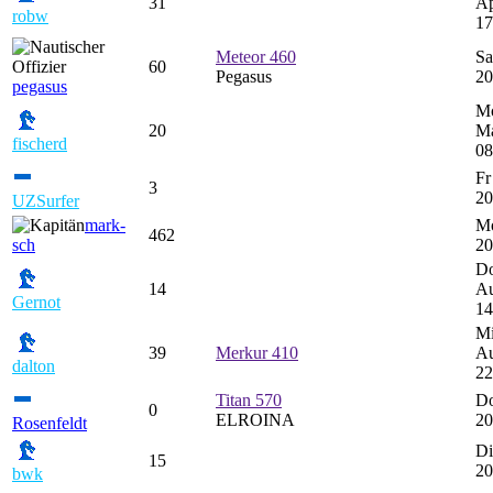
31
Ap
robw
17
Meteor 460
Sa
60
Pegasus
20
pegasus
M
20
Ma
fischerd
08
Fr
3
20
UZSurfer
mark-
Mo
462
sch
20
Do
14
Au
Gernot
14
Mi
39
Merkur 410
Au
dalton
22
Titan 570
Do
0
ELROINA
20
Rosenfeldt
Di
15
20
bwk