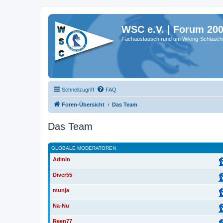
WSC e.V. | Forum 20
Fachaustausch rund um Wiking-Schlauch
Schnellzugriff
FAQ
Foren-Übersicht
Das Team
Das Team
GLOBALE MODERATOREN
Admin
Diver55
munja
Na-Nu
Reen77