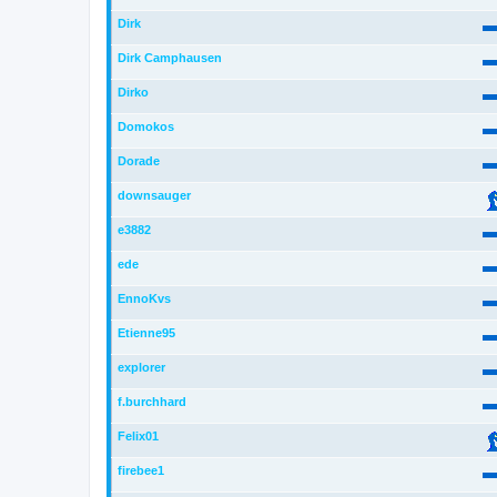
Dirk
Dirk Camphausen
Dirko
Domokos
Dorade
downsauger
e3882
ede
EnnoKvs
Etienne95
explorer
f.burchhard
Felix01
firebee1