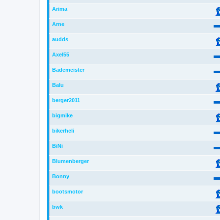
Arima
Arne
audds
Axel55
Bademeister
Balu
berger2011
bigmike
bikerheli
BiNi
Blumenberger
Bonny
bootsmotor
bwk