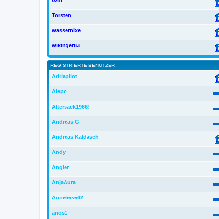
tom
Torsten
wassernixe
wikinger83
REGISTRIERTE BENUTZER
Adriapilot
Alepo
Altersack1966!
Andreas G
Andreas Kaldasch
Andy
Angler
AnjaAura
Anneliese62
anos1