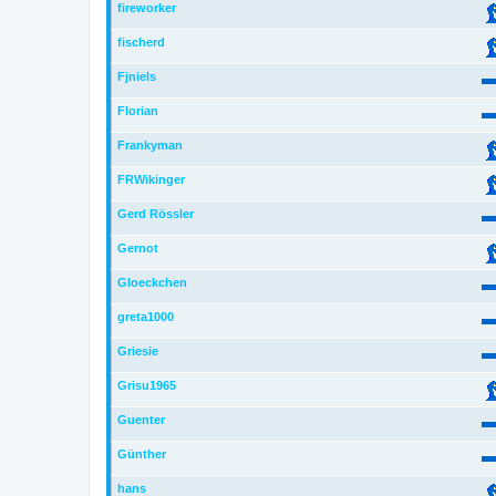
fireworker
fischerd
Fjniels
Florian
Frankyman
FRWikinger
Gerd Rössler
Gernot
Gloeckchen
greta1000
Griesie
Grisu1965
Guenter
Günther
hans