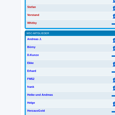
Stefan
Vorstand
Whitby
WSC-MITGLIEDER
Andreas J.
Börny
D.Kunze
Ekke
Erhard
FM52
frank
Heike und Andreas
Helge
HerzausGold