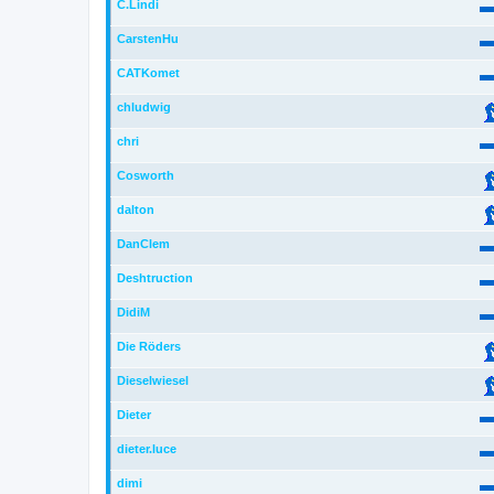
C.Lindi
CarstenHu
CATKomet
chludwig
chri
Cosworth
dalton
DanClem
Deshtruction
DidiM
Die Röders
Dieselwiesel
Dieter
dieter.luce
dimi