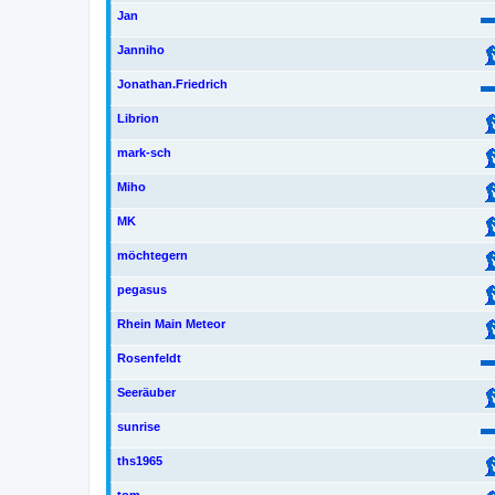
Jan
Janniho
Jonathan.Friedrich
Librion
mark-sch
Miho
MK
möchtegern
pegasus
Rhein Main Meteor
Rosenfeldt
Seeräuber
sunrise
ths1965