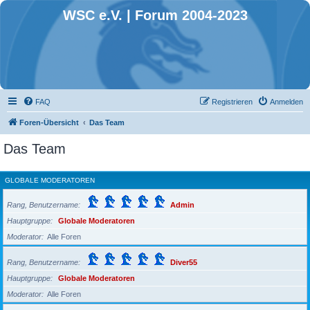
WSC e.V. | Forum 2004-2023
FAQ
Registrieren
Anmelden
Foren-Übersicht
Das Team
Das Team
GLOBALE MODERATOREN
Rang, Benutzername
Admin
Hauptgruppe
Globale Moderatoren
Moderator
Alle Foren
Rang, Benutzername
Diver55
Hauptgruppe
Globale Moderatoren
Moderator
Alle Foren