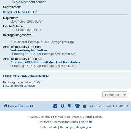
Private Nachricht senden
Koordinaten:
BENUTZER-STATISTIK
Registriert:
Mo 07 Sep, 2015 08:37
Letzte Aktivität:
Di 11 Feb, 2025 14:24
Beiträge insgesamt:
14
(0.06% aller Beiträge / 0.00 Beiträge pro Tag)
Am meisten aktiv in Forum:
Vorbereitung für Treffen
(1 Beitrag / 7.14% der Beiträge des Benutzers)
Am meisten aktiv in Thema:
Ausfahrt 2023-3 Himmelfahrt, Bad Karlshafen
(1 Beitrag / 7.14% der Beiträge des Benutzers)
LISTE DER DANKSAGUNGEN
Danksagung erhalten: 1 Mal
Liste anzeigen/schließen
Gehe zu
Foren-Übersicht
Alle Zeiten sind
UTC+02:00
Powered by
phpBB
® Forum Software © phpBB Limited
Deutsche Übersetzung durch
phpBB.de
Datenschutz
|
Nutzungsbedingungen