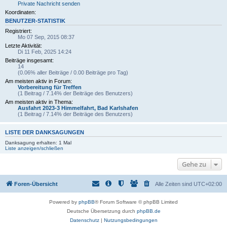
Private Nachricht senden
Koordinaten:
BENUTZER-STATISTIK
Registriert:
Mo 07 Sep, 2015 08:37
Letzte Aktivität:
Di 11 Feb, 2025 14:24
Beiträge insgesamt:
14
(0.06% aller Beiträge / 0.00 Beiträge pro Tag)
Am meisten aktiv in Forum:
Vorbereitung für Treffen
(1 Beitrag / 7.14% der Beiträge des Benutzers)
Am meisten aktiv in Thema:
Ausfahrt 2023-3 Himmelfahrt, Bad Karlshafen
(1 Beitrag / 7.14% der Beiträge des Benutzers)
LISTE DER DANKSAGUNGEN
Danksagung erhalten: 1 Mal
Liste anzeigen/schließen
Gehe zu
Foren-Übersicht
Alle Zeiten sind
UTC+02:00
Powered by
phpBB
® Forum Software © phpBB Limited
Deutsche Übersetzung durch
phpBB.de
Datenschutz
|
Nutzungsbedingungen