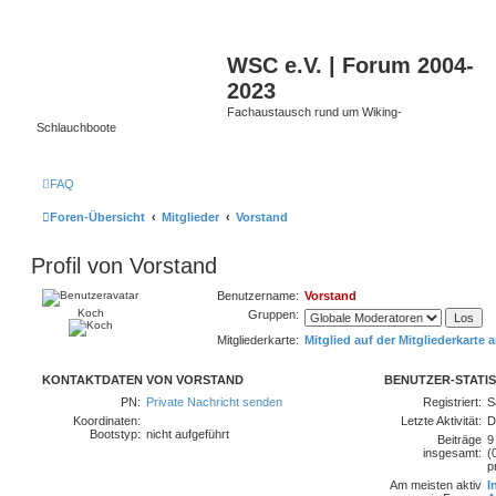
WSC e.V. | Forum 2004-
2023
Fachaustausch rund um Wiking-
Schlauchboote
FAQ
Foren-Übersicht
Mitglieder
Vorstand
Profil von Vorstand
Benutzername:
Vorstand
Koch
Gruppen:
Mitgliederkarte:
Mitglied auf der Mitgliederkarte 
KONTAKTDATEN VON VORSTAND
BENUTZER-STATIS
PN:
Private Nachricht senden
Registriert:
S
Koordinaten:
Letzte Aktivität:
D
Bootstyp:
nicht aufgeführt
Beiträge
9
insgesamt:
(
p
Am meisten aktiv
I