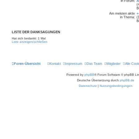
in Forum:
A
(
B
Am meisten aktiv
+
in Thema:
(
B
LISTE DER DANKSAGUNGEN
Hat sich bedankt: 1 Mal
Liste anzeigen/schließen
Foren-Übersicht
Kontakt
Impressum
Das Team
Mitglieder
Alle Coo
Powered by
phpBB
® Forum Software © phpBB Lim
Deutsche Übersetzung durch
phpBB.de
Datenschutz
|
Nutzungsbedingungen