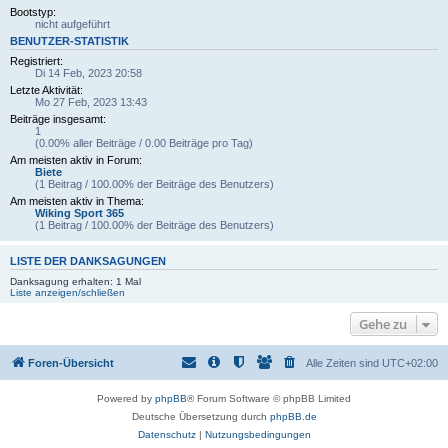
Bootstyp:
nicht aufgeführt
BENUTZER-STATISTIK
Registriert:
Di 14 Feb, 2023 20:58
Letzte Aktivität:
Mo 27 Feb, 2023 13:43
Beiträge insgesamt:
1
(0.00% aller Beiträge / 0.00 Beiträge pro Tag)
Am meisten aktiv in Forum:
Biete
(1 Beitrag / 100.00% der Beiträge des Benutzers)
Am meisten aktiv in Thema:
Wiking Sport 365
(1 Beitrag / 100.00% der Beiträge des Benutzers)
LISTE DER DANKSAGUNGEN
Danksagung erhalten: 1 Mal
Liste anzeigen/schließen
Gehe zu
Foren-Übersicht
Alle Zeiten sind
UTC+02:00
Powered by
phpBB
® Forum Software © phpBB Limited
Deutsche Übersetzung durch
phpBB.de
Datenschutz
|
Nutzungsbedingungen