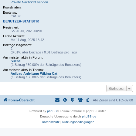
Private Nachricht senden
Koordinaten:
Bootstyp:
Cat 3,8
BENUTZER-STATISTIK
Registriert:
So 20 Jul, 2025 00:01
Letzte Aktivität:
Mo 11 Aug, 2025 18:42
Beiträge insgesamt:
2
(0.01% aller Beiträge / 0.01 Beiträge pro Tag)
Am meisten aktiv in Forum:
Suche
(1 Beitrag / 50.00% der Beiträge des Benutzers)
Am meisten aktiv in Thema:
Aufbau Anleitung Wiking Cat
(1 Beitrag / 50.00% der Beiträge des Benutzers)
Gehe zu
Foren-Übersicht
Alle Zeiten sind
UTC+02:00
Powered by
phpBB
® Forum Software © phpBB Limited
Deutsche Übersetzung durch
phpBB.de
Datenschutz
|
Nutzungsbedingungen