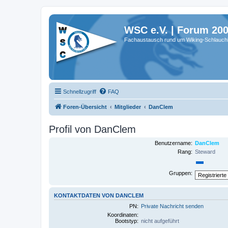
WSC e.V. | Forum 20
Fachaustausch rund um Wiking-Schlauch
Schnellzugriff
FAQ
Foren-Übersicht
Mitglieder
DanClem
Profil von DanClem
Benutzername:
DanClem
Rang:
Steward
Gruppen:
KONTAKTDATEN VON DANCLEM
PN:
Private Nachricht senden
Koordinaten:
Bootstyp:
nicht aufgeführt