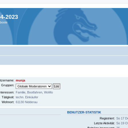
04-2023
boote
tzername:
munja
Gruppen:
nteressen:
Familie, Bootfahren, WoMo
Tätigkeit:
techn. Einkäufer
Wohnort:
61130 Nidderau
BENUTZER-STATISTIK
Registriert:
So 17 D
Letzte Aktivität:
So 19 O
Beiträge insgesamt:
26