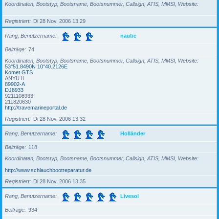
Koordinaten, Bootstyp, Bootsname, Bootsnummer, Callsign, ATIS, MMSI, Website
Registriert
Di 28 Nov, 2006 13:29
Rang, Benutzername
nautic
Beiträge
74
Koordinaten, Bootstyp, Bootsname, Bootsnummer, Callsign, ATIS, MMSI, Website
53°51.8490N 10°40.2126E
Komet GTS
ANYU II
89902-A
DJ8933
9211108933
211820630
http://travemarineportal.de
Registriert
Di 28 Nov, 2006 13:32
Rang, Benutzername
Holländer
Beiträge
118
Koordinaten, Bootstyp, Bootsname, Bootsnummer, Callsign, ATIS, MMSI, Website
http://www.schlauchbootreparatur.de
Registriert
Di 28 Nov, 2006 13:35
Rang, Benutzername
Livesol
Beiträge
934