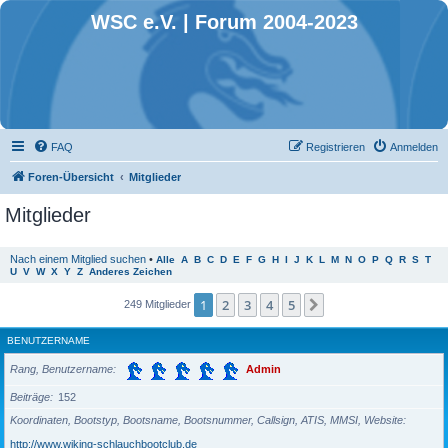
WSC e.V. | Forum 2004-2023
FAQ
Registrieren
Anmelden
Foren-Übersicht
Mitglieder
Mitglieder
Nach einem Mitglied suchen
•
Alle
A
B
C
D
E
F
G
H
I
J
K
L
M
N
O
P
Q
R
S
T
U
V
W
X
Y
Z
Anderes Zeichen
1
2
3
4
5
Nächste
249 Mitglieder
BENUTZERNAME
Rang, Benutzername
Admin
Beiträge
152
Koordinaten, Bootstyp, Bootsname, Bootsnummer, Callsign, ATIS, MMSI, Website
http://www.wiking-schlauchbootclub.de