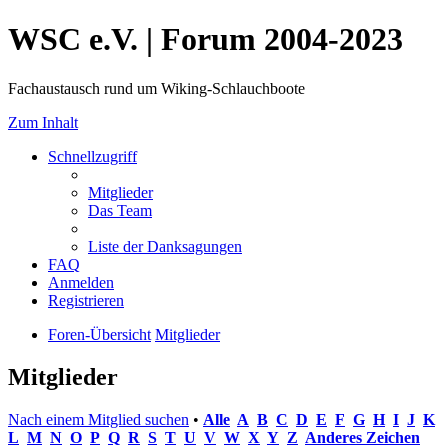
WSC e.V. | Forum 2004-2023
Fachaustausch rund um Wiking-Schlauchboote
Zum Inhalt
Schnellzugriff
Mitglieder
Das Team
Liste der Danksagungen
FAQ
Anmelden
Registrieren
Foren-Übersicht
Mitglieder
Mitglieder
Nach einem Mitglied suchen
•
Alle
A
B
C
D
E
F
G
H
I
J
K
L
M
N
O
P
Q
R
S
T
U
V
W
X
Y
Z
Anderes Zeichen