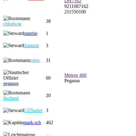
DH7162
9211087162
211550100
38
chludwig
sunrise
1
Zanussi
3
robw
31
Meteor 460
60
Pegasus
pegasus
20
fischerd
UZSurfer
3
mark-sch
462