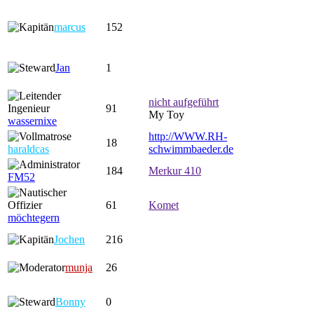
marcus
152
Jan
1
nicht aufgeführt
91
My Toy
wassernixe
http://WWW.RH-
18
haraldcas
schwimmbaeder.de
184
Merkur 410
FM52
61
Komet
möchtegern
Jochen
216
munja
26
Bonny
0