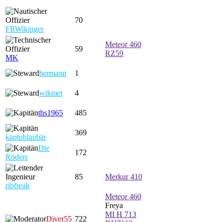
70
FRWikinger
Meteor 460
59
RZ59
MK
hermann
1
wikmet
4
ths1965
485
369
käptnblaubär
Die
172
Röders
85
Merkur 410
ribfreak
Meteor 460
Freya
MI H 713
Diver55
722