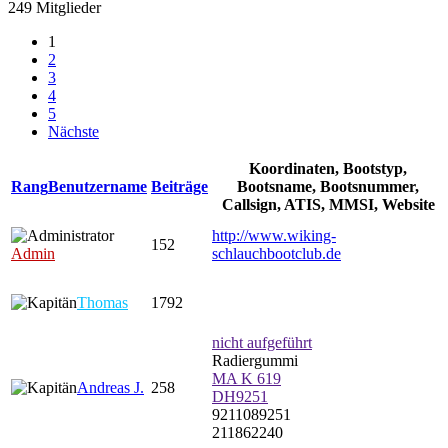
249 Mitglieder
1
2
3
4
5
Nächste
Koordinaten, Bootstyp,
Rang
Benutzername
Beiträge
Bootsname, Bootsnummer,
Callsign, ATIS, MMSI, Website
http://www.wiking-
152
Admin
schlauchbootclub.de
Thomas
1792
nicht aufgeführt
Radiergummi
MA K 619
Andreas J.
258
DH9251
9211089251
211862240