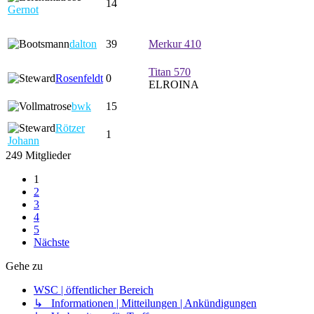
14
Gernot
dalton
39
Merkur 410
Titan 570
Rosenfeldt
0
ELROINA
bwk
15
Rötzer
1
Johann
249 Mitglieder
1
2
3
4
5
Nächste
Gehe zu
WSC | öffentlicher Bereich
↳ Informationen | Mitteilungen | Ankündigungen