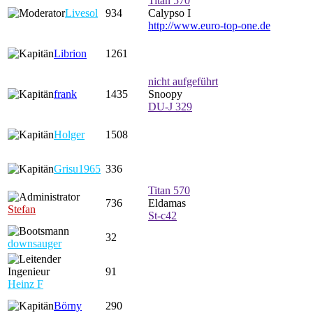
Titan 570
Livesol
934
Calypso I
http://www.euro-top-one.de
Librion
1261
nicht aufgeführt
frank
1435
Snoopy
DU-J 329
Holger
1508
Grisu1965
336
Titan 570
736
Eldamas
Stefan
St-c42
32
downsauger
91
Heinz F
Börny
290