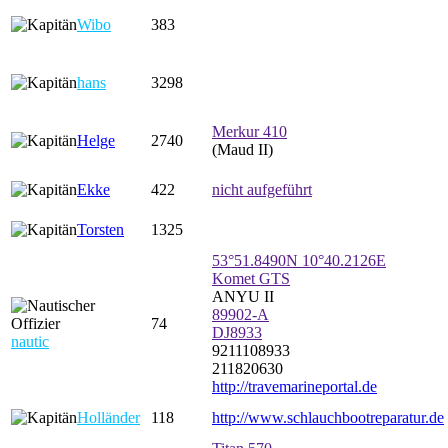
Wibo
383
hans
3298
Merkur 410
Helge
2740
(Maud II)
Ekke
422
nicht aufgeführt
Torsten
1325
53°51.8490N 10°40.2126E
Komet GTS
ANYU II
89902-A
74
DJ8933
nautic
9211108933
211820630
http://travemarineportal.de
Holländer
118
http://www.schlauchbootreparatur.de