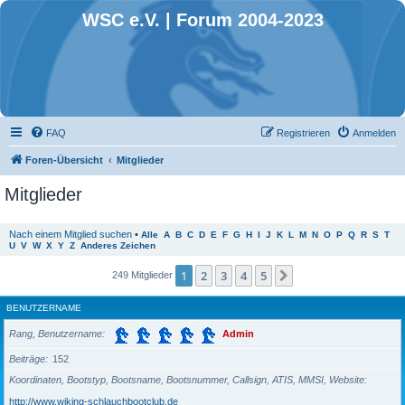
WSC e.V. | Forum 2004-2023
FAQ
Registrieren
Anmelden
Foren-Übersicht
Mitglieder
Mitglieder
Nach einem Mitglied suchen
•
Alle
A
B
C
D
E
F
G
H
I
J
K
L
M
N
O
P
Q
R
S
T
U
V
W
X
Y
Z
Anderes Zeichen
1
2
3
4
5
Nächste
249 Mitglieder
BENUTZERNAME
Rang, Benutzername
Admin
Beiträge
152
Koordinaten, Bootstyp, Bootsname, Bootsnummer, Callsign, ATIS, MMSI, Website
http://www.wiking-schlauchbootclub.de