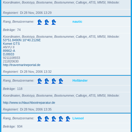
Koordinaten, Bootstyp, Bootsname, Bootsnummer, Callsign, ATIS, MMSI, Website
Registriert
Di 28 Nov, 2006 13:29
Rang, Benutzername
nautic
Beiträge
74
Koordinaten, Bootstyp, Bootsname, Bootsnummer, Callsign, ATIS, MMSI, Website
53°51.8490N 10°40.2126E
Komet GTS
ANYU II
89902-A
DJ8933
9211108933
211820630
http://travemarineportal.de
Registriert
Di 28 Nov, 2006 13:32
Rang, Benutzername
Holländer
Beiträge
118
Koordinaten, Bootstyp, Bootsname, Bootsnummer, Callsign, ATIS, MMSI, Website
http://www.schlauchbootreparatur.de
Registriert
Di 28 Nov, 2006 13:35
Rang, Benutzername
Livesol
Beiträge
934