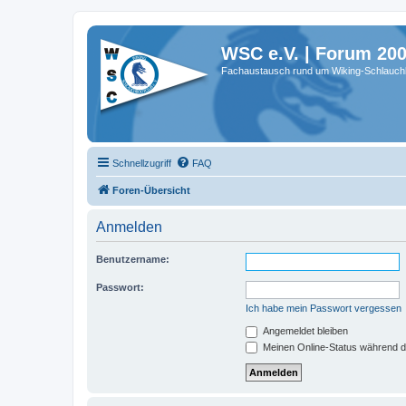
WSC e.V. | Forum 20
Fachaustausch rund um Wiking-Schlauch
Schnellzugriff
FAQ
Foren-Übersicht
Anmelden
Benutzername:
Passwort:
Ich habe mein Passwort vergessen
Angemeldet bleiben
Meinen Online-Status während d