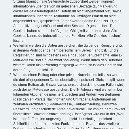
Sitzung (damit dir alle Seitenaufrufe zugeordnet werden können),
Informationen über die von dir gelesenen Beiträge (zur Markierung
dieser als gelesen/ungelesen; sofern du nicht angemeldet bist) sowie
Informationen über deine Teilnahme an Umfragen (sofern du nicht
angemeldet bist) gespeichert. Ferner werden deine Benutzer-ID, ein
Authentifizierungsschlüssel und eine Session-ID gespeichert. Die
Cookies haben standardmäßig eine Gültigkeit von einem Jahr. Alle
Cookies kannst du jederzeit über die Funktion „Alle Cookies löschen“
löschen.
Weiterhin werden die Daten gespeichert, die du bei der Registrierung,
in deinem Profil oder deinem persönlichem Bereich angibst. Für die
Registrierung sind mindestens ein eindeutiger Benutzername, eine E-
Mail-Adresse und ein Passwort notwendig. Wenn durch den Betreiber
weitere Daten als notwendig festgelegt wurden, so ist dies für dich vor
deren Eingabe ersichtlich.
Wenn du einen Beitrag oder eine private Nachricht erstellst, so werden
die dort eingegebenen Daten ebenfalls gespeichert. Gleiches gilt, wenn
du einen Beitrag als Entwurf zwischenspeicherst. In diesen Fällen wird
auch deine IP-Adresse gespeichert. Die IP-Adresse wird weiterhin bei
folgenden Aktionen gespeichert: Löschen und Ändern von Beiträgen
(dazu zählen Private Nachrichten und Umfragen), Änderungen an
zentralen Profildaten (E-Mail-Adresse, Kontoaktivierung, Benutzer-
Passwort) und gescheiterte Anmeldeversuche. Die von deinem Browser
übermittelte Browser-Kennzeichnung (User Agent) wird nur in der „Wer
ist online?“-Funktion angezeigt und nicht dauerhaft gespeichert.
Schließlich erfordern einzelne Funktionen des Boards, dass weitere
Daten gespeichert werden. Dazu gehören dein Abstimmungsverhalten