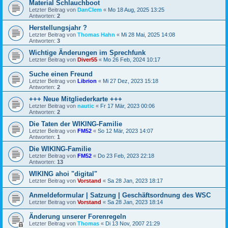
Material Schlauchboot
Letzter Beitrag von
DanClem
«
Mo 18 Aug, 2025 13:25
Antworten:
2
Herstellungsjahr ?
Letzter Beitrag von
Thomas Hahn
«
Mi 28 Mai, 2025 14:08
Antworten:
3
Wichtige Änderungen im Sprechfunk
Letzter Beitrag von
Diver55
«
Mo 26 Feb, 2024 10:17
Suche einen Freund
Letzter Beitrag von
Librion
«
Mi 27 Dez, 2023 15:18
Antworten:
2
+++ Neue Mitgliederkarte +++
Letzter Beitrag von
nautic
«
Fr 17 Mär, 2023 00:06
Antworten:
2
Die Taten der WIKING-Familie
Letzter Beitrag von
FM52
«
So 12 Mär, 2023 14:07
Antworten:
1
Die WIKING-Familie
Letzter Beitrag von
FM52
«
Do 23 Feb, 2023 22:18
Antworten:
13
WIKING ahoi "digital"
Letzter Beitrag von
Vorstand
«
Sa 28 Jan, 2023 18:17
Anmeldeformular | Satzung | Geschäftsordnung des WSC
Letzter Beitrag von
Vorstand
«
Sa 28 Jan, 2023 18:14
Änderung unserer Forenregeln
Letzter Beitrag von
Thomas
«
Di 13 Nov, 2007 21:29