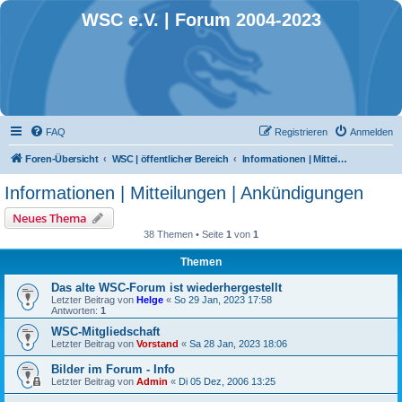
WSC e.V. | Forum 2004-2023
FAQ
Registrieren
Anmelden
Foren-Übersicht
WSC | öffentlicher Bereich
Informationen | Mitteilungen | Ankündigungen
Informationen | Mitteilungen | Ankündigungen
Neues Thema
38 Themen • Seite
1
von
1
Themen
Das alte WSC-Forum ist wiederhergestellt
Letzter Beitrag von
Helge
«
So 29 Jan, 2023 17:58
Antworten:
1
WSC-Mitgliedschaft
Letzter Beitrag von
Vorstand
«
Sa 28 Jan, 2023 18:06
Bilder im Forum - Info
Letzter Beitrag von
Admin
«
Di 05 Dez, 2006 13:25