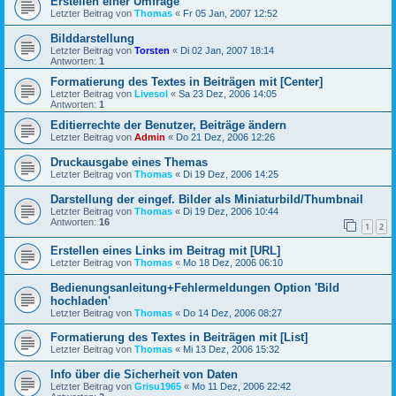
Erstellen einer Umfrage
Letzter Beitrag von
Thomas
«
Fr 05 Jan, 2007 12:52
Bilddarstellung
Letzter Beitrag von
Torsten
«
Di 02 Jan, 2007 18:14
Antworten:
1
Formatierung des Textes in Beiträgen mit [Center]
Letzter Beitrag von
Livesol
«
Sa 23 Dez, 2006 14:05
Antworten:
1
Editierrechte der Benutzer, Beiträge ändern
Letzter Beitrag von
Admin
«
Do 21 Dez, 2006 12:26
Druckausgabe eines Themas
Letzter Beitrag von
Thomas
«
Di 19 Dez, 2006 14:25
Darstellung der eingef. Bilder als Miniaturbild/Thumbnail
Letzter Beitrag von
Thomas
«
Di 19 Dez, 2006 10:44
Antworten:
16
1
2
Erstellen eines Links im Beitrag mit [URL]
Letzter Beitrag von
Thomas
«
Mo 18 Dez, 2006 06:10
Bedienungsanleitung+Fehlermeldungen Option 'Bild
hochladen'
Letzter Beitrag von
Thomas
«
Do 14 Dez, 2006 08:27
Formatierung des Textes in Beiträgen mit [List]
Letzter Beitrag von
Thomas
«
Mi 13 Dez, 2006 15:32
Info über die Sicherheit von Daten
Letzter Beitrag von
Grisu1965
«
Mo 11 Dez, 2006 22:42