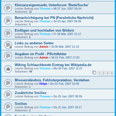
Kleinanzeigenmarkt, Unterforum 'Biete/Suche'
Letzter Beitrag von
Thomas
«
Mi 27 Jun, 2007 09:34
Antworten:
11
Benachrichtigung bei PN (Persönliche Nachricht)
Letzter Beitrag von
Thomas
«
So 01 Apr, 2007 09:28
Antworten:
5
Einfügen und hochladen von Bildern
Letzter Beitrag von
Thomas
«
Fr 30 Mär, 2007 21:17
Antworten:
2
Links zu anderen Seiten
Letzter Beitrag von
Admin
«
Di 06 Mär, 2007 21:14
Angaben im Profil - Pflichtfelder
Letzter Beitrag von
Admin
«
Mi 21 Feb, 2007 17:52
Wiking Schlauchboote Eintrag bei Wikipedia.de
Letzter Beitrag von
Thomas
«
Mo 05 Feb, 2007 11:07
Antworten:
49
1
2
3
4
Missverständnis, Fehlinterpretation, Verstehen
Letzter Beitrag von
Helge
«
Do 01 Feb, 2007 22:49
Antworten:
1
Zusätzliche Smilies
Letzter Beitrag von
Thomas
«
Do 25 Jan, 2007 09:59
Smilies
Letzter Beitrag von
Thomas
«
Do 11 Jan, 2007 18:17
Antworten:
2