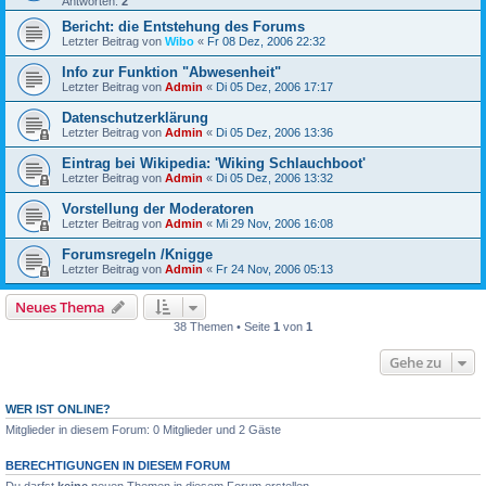
Antworten:
2
Bericht: die Entstehung des Forums
Letzter Beitrag von
Wibo
«
Fr 08 Dez, 2006 22:32
Info zur Funktion "Abwesenheit"
Letzter Beitrag von
Admin
«
Di 05 Dez, 2006 17:17
Datenschutzerklärung
Letzter Beitrag von
Admin
«
Di 05 Dez, 2006 13:36
Eintrag bei Wikipedia: 'Wiking Schlauchboot'
Letzter Beitrag von
Admin
«
Di 05 Dez, 2006 13:32
Vorstellung der Moderatoren
Letzter Beitrag von
Admin
«
Mi 29 Nov, 2006 16:08
Forumsregeln /Knigge
Letzter Beitrag von
Admin
«
Fr 24 Nov, 2006 05:13
Neues Thema
38 Themen • Seite
1
von
1
Gehe zu
WER IST ONLINE?
Mitglieder in diesem Forum: 0 Mitglieder und 2 Gäste
BERECHTIGUNGEN IN DIESEM FORUM