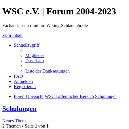
WSC e.V. | Forum 2004-2023
Fachaustausch rund um Wiking-Schlauchboote
Zum Inhalt
Schnellzugriff
Mitglieder
Das Team
Liste der Danksagungen
FAQ
Anmelden
Registrieren
Foren-Übersicht
WSC | öffentlicher Bereich
Schulungen
Schulungen
Neues Thema
2 Themen • Seite
1
von
1