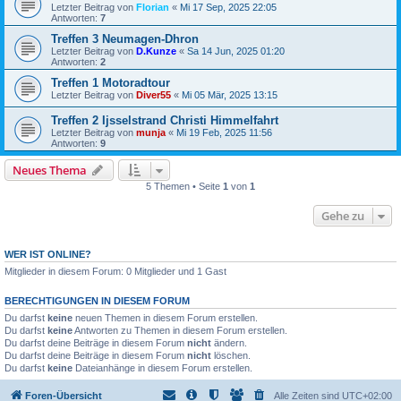
Letzter Beitrag von
Florian
«
Mi 17 Sep, 2025 22:05
Antworten:
7
Treffen 3 Neumagen-Dhron
Letzter Beitrag von
D.Kunze
«
Sa 14 Jun, 2025 01:20
Antworten:
2
Treffen 1 Motoradtour
Letzter Beitrag von
Diver55
«
Mi 05 Mär, 2025 13:15
Treffen 2 Ijsselstrand Christi Himmelfahrt
Letzter Beitrag von
munja
«
Mi 19 Feb, 2025 11:56
Antworten:
9
Neues Thema
5 Themen • Seite
1
von
1
Gehe zu
WER IST ONLINE?
Mitglieder in diesem Forum: 0 Mitglieder und 1 Gast
BERECHTIGUNGEN IN DIESEM FORUM
Du darfst
keine
neuen Themen in diesem Forum erstellen.
Du darfst
keine
Antworten zu Themen in diesem Forum erstellen.
Du darfst deine Beiträge in diesem Forum
nicht
ändern.
Du darfst deine Beiträge in diesem Forum
nicht
löschen.
Du darfst
keine
Dateianhänge in diesem Forum erstellen.
Foren-Übersicht
Alle Zeiten sind
UTC+02:00