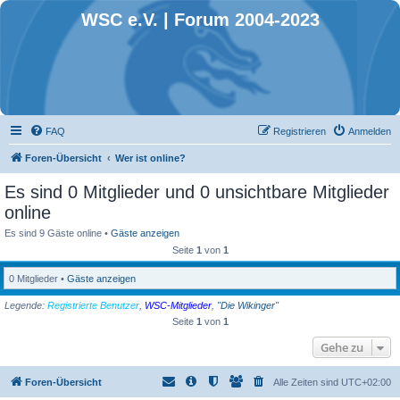
WSC e.V. | Forum 2004-2023
FAQ
Registrieren
Anmelden
Foren-Übersicht
Wer ist online?
Es sind 0 Mitglieder und 0 unsichtbare Mitglieder
online
Es sind 9 Gäste online •
Gäste anzeigen
Seite
1
von
1
0 Mitglieder •
Gäste anzeigen
Legende:
Registrierte Benutzer
,
WSC-Mitglieder
,
"Die Wikinger"
Seite
1
von
1
Gehe zu
Foren-Übersicht
Alle Zeiten sind
UTC+02:00