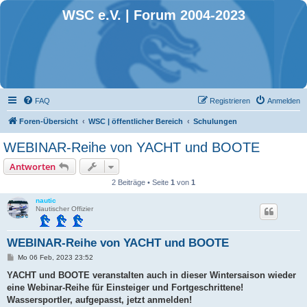
WSC e.V. | Forum 2004-2023
FAQ
Registrieren
Anmelden
Foren-Übersicht
WSC | öffentlicher Bereich
Schulungen
WEBINAR-Reihe von YACHT und BOOTE
Antworten
2 Beiträge • Seite
1
von
1
nautic
Nautischer Offizier
WEBINAR-Reihe von YACHT und BOOTE
B
Mo 06 Feb, 2023 23:52
e
i
YACHT und BOOTE veranstalten auch in dieser Wintersaison wieder
t
eine Webinar-Reihe für Einsteiger und Fortgeschrittene!
r
a
Wassersportler, aufgepasst, jetzt anmelden!
g