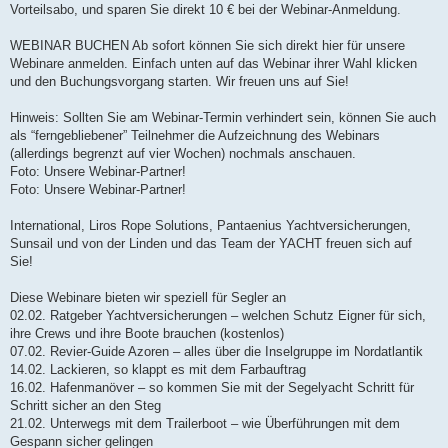
Vorteilsabo, und sparen Sie direkt 10 € bei der Webinar-Anmeldung.
WEBINAR BUCHEN Ab sofort können Sie sich direkt hier für unsere
Webinare anmelden. Einfach unten auf das Webinar ihrer Wahl klicken
und den Buchungsvorgang starten. Wir freuen uns auf Sie!
Hinweis: Sollten Sie am Webinar-Termin verhindert sein, können Sie auch
als “ferngebliebener” Teilnehmer die Aufzeichnung des Webinars
(allerdings begrenzt auf vier Wochen) nochmals anschauen.
Foto: Unsere Webinar-Partner!
Foto: Unsere Webinar-Partner!
International, Liros Rope Solutions, Pantaenius Yachtversicherungen,
Sunsail und von der Linden und das Team der YACHT freuen sich auf
Sie!
Diese Webinare bieten wir speziell für Segler an
02.02. Ratgeber Yachtversicherungen – welchen Schutz Eigner für sich,
ihre Crews und ihre Boote brauchen (kostenlos)
07.02. Revier-Guide Azoren – alles über die Inselgruppe im Nordatlantik
14.02. Lackieren, so klappt es mit dem Farbauftrag
16.02. Hafenmanöver – so kommen Sie mit der Segelyacht Schritt für
Schritt sicher an den Steg
21.02. Unterwegs mit dem Trailerboot – wie Überführungen mit dem
Gespann sicher gelingen