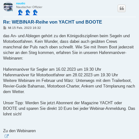
nautic
Nautischer Offizier
Re: WEBINAR-Reihe von YACHT und BOOTE
B
Mi 15 Feb, 2023 16:32
e
i
das An- und Ablegen gehört zu den Königsdisziplinen beim Segeln und
t
Motorbootfahren. Kein Wunder, dass dabei auch geübten Crews
r
a
manchmal der Puls nach oben schnellt. Wie Sie mit Ihrem Boot jederzeit
g
sicher an den Steg kommen, erfahren Sie in unseren Hafenmanöver-
Webinaren:
Hafenmanöver für Segler am 16.02.2023 um 19.30 Uhr
Hafenmanöver für Motorbootfahrer am 28.02.2023 um 19.30 Uhr
Weitere Webinare im Februar und März: Unterwegs mit dem Trailerboot,
Revier-Guide Bahamas, Motorboot-Charter, Ankern und Törnplanung nach
dem Wetter.
Unser Tipp: Werden Sie jetzt Abonnent der Magazine YACHT oder
BOOTE und sparen Sie direkt 10 Euro bei jeder Webinar-Anmeldung. Das
lohnt sich!
Zu den Webinaren