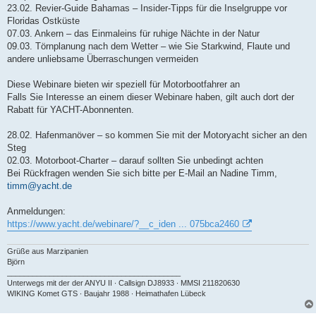
23.02. Revier-Guide Bahamas – Insider-Tipps für die Inselgruppe vor
Floridas Ostküste
07.03. Ankern – das Einmaleins für ruhige Nächte in der Natur
09.03. Törnplanung nach dem Wetter – wie Sie Starkwind, Flaute und
andere unliebsame Überraschungen vermeiden
Diese Webinare bieten wir speziell für Motorbootfahrer an
Falls Sie Interesse an einem dieser Webinare haben, gilt auch dort der
Rabatt für YACHT-Abonnenten.
28.02. Hafenmanöver – so kommen Sie mit der Motoryacht sicher an den
Steg
02.03. Motorboot-Charter – darauf sollten Sie unbedingt achten
Bei Rückfragen wenden Sie sich bitte per E-Mail an Nadine Timm,
timm@yacht.de
Anmeldungen:
https://www.yacht.de/webinare/?__c_iden ... 075bca2460
Grüße aus Marzipanien
Björn
_________________________________________
Unterwegs mit der der ANYU II ∙ Callsign DJ8933 ∙ MMSI 211820630
WIKING Komet GTS ∙ Baujahr 1988 ∙ Heimathafen Lübeck