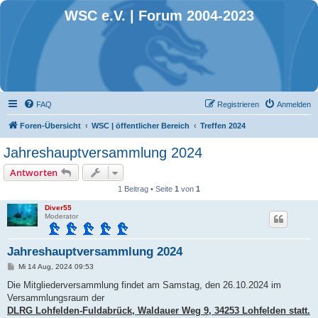
WSC e.V. | Forum 2004-2023
FAQ
Registrieren
Anmelden
Foren-Übersicht
WSC | öffentlicher Bereich
Treffen 2024
Jahreshauptversammlung 2024
Antworten
1 Beitrag • Seite
1
von
1
Diver55
Moderator
Jahreshauptversammlung 2024
B
Mi 14 Aug, 2024 09:53
e
i
Die Mitgliederversammlung findet am Samstag, den 26.10.2024 im
t
Versammlungsraum der
r
a
DLRG Lohfelden-Fuldabrück, Waldauer Weg 9, 34253 Lohfelden statt.
g