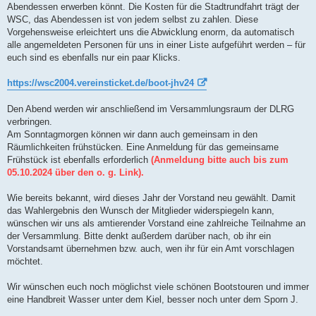
Abendessen erwerben könnt. Die Kosten für die Stadtrundfahrt trägt der
WSC, das Abendessen ist von jedem selbst zu zahlen. Diese
Vorgehensweise erleichtert uns die Abwicklung enorm, da automatisch
alle angemeldeten Personen für uns in einer Liste aufgeführt werden – für
euch sind es ebenfalls nur ein paar Klicks.
https://wsc2004.vereinsticket.de/boot-jhv24
Den Abend werden wir anschließend im Versammlungsraum der DLRG
verbringen.
Am Sonntagmorgen können wir dann auch gemeinsam in den
Räumlichkeiten frühstücken. Eine Anmeldung für das gemeinsame
Frühstück ist ebenfalls erforderlich
(Anmeldung bitte auch bis zum
05.10.2024 über den o. g. Link).
Wie bereits bekannt, wird dieses Jahr der Vorstand neu gewählt. Damit
das Wahlergebnis den Wunsch der Mitglieder widerspiegeln kann,
wünschen wir uns als amtierender Vorstand eine zahlreiche Teilnahme an
der Versammlung. Bitte denkt außerdem darüber nach, ob ihr ein
Vorstandsamt übernehmen bzw. auch, wen ihr für ein Amt vorschlagen
möchtet.
Wir wünschen euch noch möglichst viele schönen Bootstouren und immer
eine Handbreit Wasser unter dem Kiel, besser noch unter dem Sporn J.