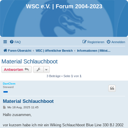
WSC e.V. | Forum 2004-2023
FAQ
Registrieren
Anmelden
Foren-Übersicht
WSC | öffentlicher Bereich
Informationen | Mitteilungen | Ankündigungen
Material Schlauchboot
Antworten
3 Beiträge • Seite
1
von
1
DanClem
Steward
Material Schlauchboot
B
Mo 18 Aug, 2025 11:45
e
i
Hallo zusammen,
t
r
a
vor kurzem habe ich mir ein Wiking Schlauchboot Blue Line 330 BJ 2002
g