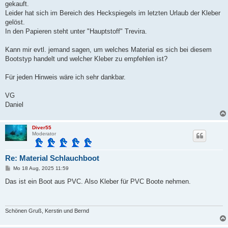
gekauft.
Leider hat sich im Bereich des Heckspiegels im letzten Urlaub der Kleber
gelöst.
In den Papieren steht unter "Hauptstoff" Trevira.
Kann mir evtl. jemand sagen, um welches Material es sich bei diesem
Bootstyp handelt und welcher Kleber zu empfehlen ist?
Für jeden Hinweis wäre ich sehr dankbar.
VG
Daniel
Diver55
Moderator
Re: Material Schlauchboot
B
Mo 18 Aug, 2025 11:59
e
i
Das ist ein Boot aus PVC. Also Kleber für PVC Boote nehmen.
t
r
a
g
Schönen Gruß, Kerstin und Bernd