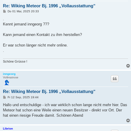
Re: Wiking Meteor Bj. 1996 „Vollausstattung“
B
Do 01 Mai, 2025 20:33
e
i
.
t
Kennt jemand inngeorg ???
r
a
g
Kann jemand einen Kontakt zu ihm herstellen?
Er war schon länger nicht mehr online.
.
Schöne Grüsse !
inngeorg
Vollmatrose
Re: Wiking Meteor Bj. 1996 „Vollausstattung“
B
Fr 12 Sep, 2025 19:44
e
i
Hallo und entschuldige - ich war wirklich schon lange nicht mehr hier. Das
t
Meteor hat schon eine Weile einen neuen Besitzer - direkt vor Ort. Der
r
a
hat einen riesige Freude damit. Schönen Abend
g
Librion