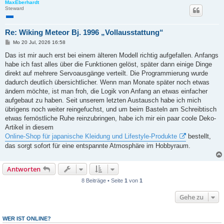
MaxEberhardt
Steward
Re: Wiking Meteor Bj. 1996 „Vollausstattung“
B
Mo 20 Jul, 2026 16:58
e
i
Das ist mir auch erst bei einem älteren Modell richtig aufgefallen. Anfangs
t
habe ich fast alles über die Funktionen gelöst, später dann einige Dinge
r
a
direkt auf mehrere Servoausgänge verteilt. Die Programmierung wurde
g
dadurch deutlich übersichtlicher. Wenn man Monate später noch etwas
ändern möchte, ist man froh, die Logik von Anfang an etwas einfacher
aufgebaut zu haben. Seit unserem letzten Austausch habe ich mich
übrigens noch weiter reingefuchst, und um beim Basteln am Schreibtisch
etwas fernöstliche Ruhe reinzubringen, habe ich mir ein paar coole Deko-
Artikel in diesem
Online-Shop für japanische Kleidung und Lifestyle-Produkte
bestellt,
das sorgt sofort für eine entspannte Atmosphäre im Hobbyraum.
Antworten
8 Beiträge • Seite
1
von
1
Gehe zu
WER IST ONLINE?