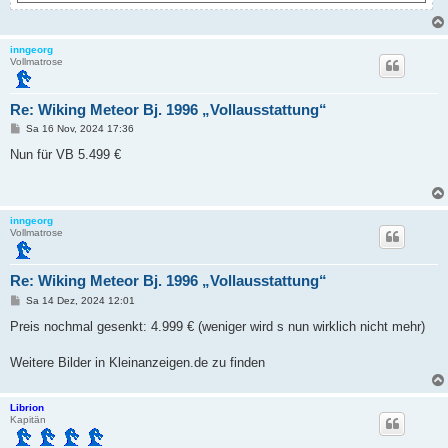
inngeorg
Vollmatrose
Re: Wiking Meteor Bj. 1996 „Vollausstattung“
B
Sa 16 Nov, 2024 17:36
e
i
Nun für VB 5.499 €
t
r
a
g
inngeorg
Vollmatrose
Re: Wiking Meteor Bj. 1996 „Vollausstattung“
B
Sa 14 Dez, 2024 12:01
e
i
Preis nochmal gesenkt: 4.999 € (weniger wird s nun wirklich nicht mehr)
t
r
a
Weitere Bilder in Kleinanzeigen.de zu finden
g
Librion
Kapitän