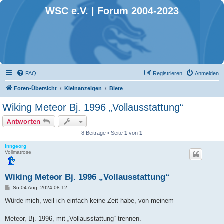
WSC e.V. | Forum 2004-2023
FAQ
Registrieren
Anmelden
Foren-Übersicht
Kleinanzeigen
Biete
Wiking Meteor Bj. 1996 „Vollausstattung“
Antworten
8 Beiträge • Seite
1
von
1
inngeorg
Vollmatrose
Wiking Meteor Bj. 1996 „Vollausstattung“
B
So 04 Aug, 2024 08:12
e
i
Würde mich, weil ich einfach keine Zeit habe, von meinem
t
r
a
Meteor, Bj. 1996, mit „Vollausstattung“ trennen.
g