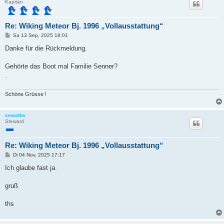
Kapitän
Re: Wiking Meteor Bj. 1996 „Vollausstattung“
B
Sa 13 Sep, 2025 18:01
e
i
Danke für die Rückmeldung.
t
r
a
Gehörte das Boot mal Familie Senner?
g
.
Schöne Grüsse !
sewaths
Steward
Re: Wiking Meteor Bj. 1996 „Vollausstattung“
B
Di 04 Nov, 2025 17:17
e
i
Ich glaube fast ja.
t
r
a
gruß
g
ths