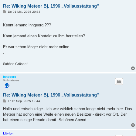
Re: Wiking Meteor Bj. 1996 „Vollausstattung“
B
Do 01 Mai, 2025 20:33
e
i
.
t
Kennt jemand inngeorg ???
r
a
g
Kann jemand einen Kontakt zu ihm herstellen?
Er war schon länger nicht mehr online.
.
Schöne Grüsse !
inngeorg
Vollmatrose
Re: Wiking Meteor Bj. 1996 „Vollausstattung“
B
Fr 12 Sep, 2025 19:44
e
i
Hallo und entschuldige - ich war wirklich schon lange nicht mehr hier. Das
t
Meteor hat schon eine Weile einen neuen Besitzer - direkt vor Ort. Der
r
a
hat einen riesige Freude damit. Schönen Abend
g
Librion