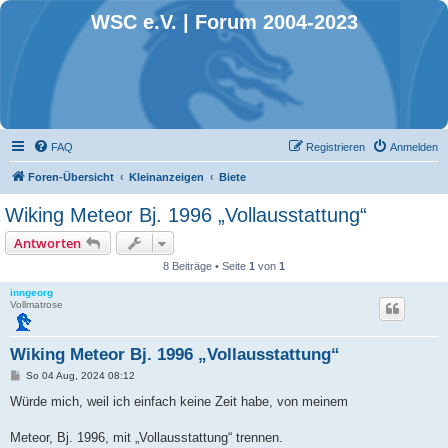
WSC e.V. | Forum 2004-2023
FAQ
Registrieren
Anmelden
Foren-Übersicht
Kleinanzeigen
Biete
Wiking Meteor Bj. 1996 „Vollausstattung“
Antworten
8 Beiträge • Seite
1
von
1
inngeorg
Vollmatrose
Wiking Meteor Bj. 1996 „Vollausstattung“
B
So 04 Aug, 2024 08:12
e
i
Würde mich, weil ich einfach keine Zeit habe, von meinem
t
r
a
Meteor, Bj. 1996, mit „Vollausstattung“ trennen.
g