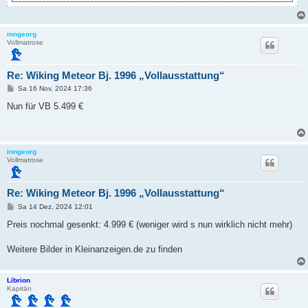
inngeorg
Vollmatrose
Re: Wiking Meteor Bj. 1996 „Vollausstattung“
B
Sa 16 Nov, 2024 17:36
e
i
Nun für VB 5.499 €
t
r
a
g
inngeorg
Vollmatrose
Re: Wiking Meteor Bj. 1996 „Vollausstattung“
B
Sa 14 Dez, 2024 12:01
e
i
Preis nochmal gesenkt: 4.999 € (weniger wird s nun wirklich nicht mehr)
t
r
a
Weitere Bilder in Kleinanzeigen.de zu finden
g
Librion
Kapitän