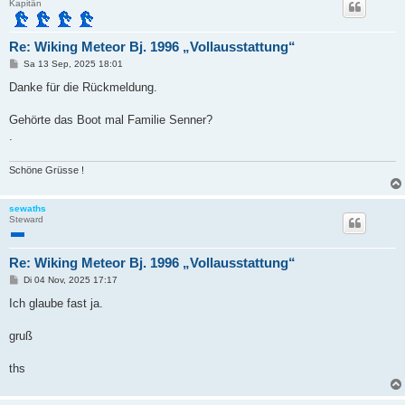
Kapitän
Re: Wiking Meteor Bj. 1996 „Vollausstattung“
B
Sa 13 Sep, 2025 18:01
e
i
Danke für die Rückmeldung.
t
r
a
Gehörte das Boot mal Familie Senner?
g
.
Schöne Grüsse !
sewaths
Steward
Re: Wiking Meteor Bj. 1996 „Vollausstattung“
B
Di 04 Nov, 2025 17:17
e
i
Ich glaube fast ja.
t
r
a
gruß
g
ths