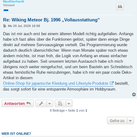
MaxEberhardt
Steward
Re: Wiking Meteor Bj. 1996 „Vollausstattung“
B
Mo 20 Jul, 2026 16:58
e
i
Das ist mir auch erst bei einem älteren Modell richtig aufgefallen. Anfangs
t
habe ich fast alles über die Funktionen gelöst, später dann einige Dinge
r
a
direkt auf mehrere Servoausgänge verteilt. Die Programmierung wurde
g
dadurch deutlich übersichtlicher. Wenn man Monate später noch etwas
ändern möchte, ist man froh, die Logik von Anfang an etwas einfacher
aufgebaut zu haben. Seit unserem letzten Austausch habe ich mich
übrigens noch weiter reingefuchst, und um beim Basteln am Schreibtisch
etwas fernöstliche Ruhe reinzubringen, habe ich mir ein paar coole Deko-
Artikel in diesem
Online-Shop für japanische Kleidung und Lifestyle-Produkte
bestellt,
das sorgt sofort für eine entspannte Atmosphäre im Hobbyraum.
Antworten
8 Beiträge • Seite
1
von
1
Gehe zu
WER IST ONLINE?