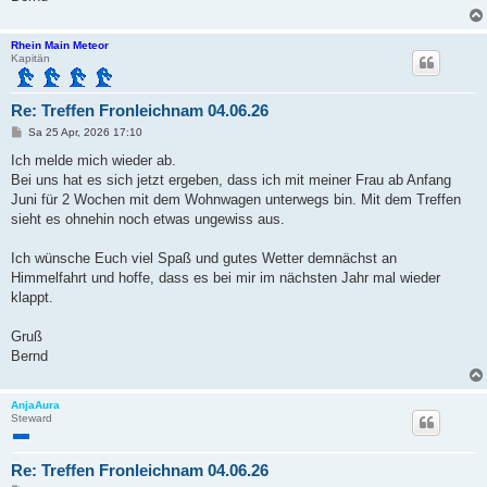
Rhein Main Meteor
Kapitän
Re: Treffen Fronleichnam 04.06.26
B
Sa 25 Apr, 2026 17:10
e
i
Ich melde mich wieder ab.
t
Bei uns hat es sich jetzt ergeben, dass ich mit meiner Frau ab Anfang
r
a
Juni für 2 Wochen mit dem Wohnwagen unterwegs bin. Mit dem Treffen
g
sieht es ohnehin noch etwas ungewiss aus.
Ich wünsche Euch viel Spaß und gutes Wetter demnächst an
Himmelfahrt und hoffe, dass es bei mir im nächsten Jahr mal wieder
klappt.
Gruß
Bernd
AnjaAura
Steward
Re: Treffen Fronleichnam 04.06.26