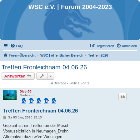
WSC e.V. | Forum 2004-2023
FAQ
Registrieren
Anmelden
Foren-Übersicht
WSC | öffentlicher Bereich
Treffen 2026
Treffen Fronleichnam 04.06.26
Antworten
4 Beiträge • Seite
1
von
1
Diver55
Moderator
Treffen Fronleichnam 04.06.26
B
Sa 03 Jan, 2026 15:13
e
i
Geplant ist ein Treffen an der Mosel
t
Voraussichtlich in Neumagen_Drohn.
r
a
Alternative dazu wäre Winningen.
g