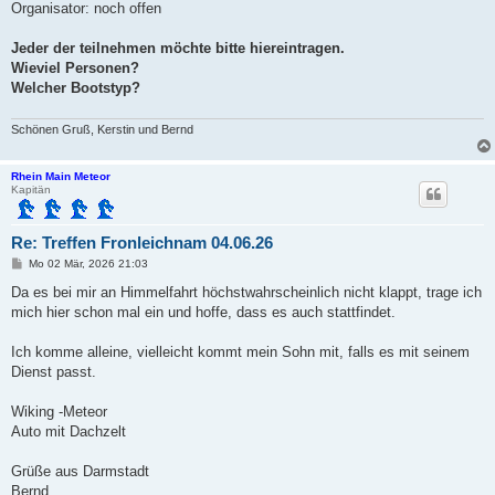
Organisator: noch offen
Jeder der teilnehmen möchte bitte hiereintragen.
Wieviel Personen?
Welcher Bootstyp?
Schönen Gruß, Kerstin und Bernd
Rhein Main Meteor
Kapitän
Re: Treffen Fronleichnam 04.06.26
B
Mo 02 Mär, 2026 21:03
e
i
Da es bei mir an Himmelfahrt höchstwahrscheinlich nicht klappt, trage ich
t
mich hier schon mal ein und hoffe, dass es auch stattfindet.
r
a
g
Ich komme alleine, vielleicht kommt mein Sohn mit, falls es mit seinem
Dienst passt.
Wiking -Meteor
Auto mit Dachzelt
Grüße aus Darmstadt
Bernd