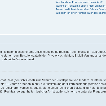
Wer hat diese Forensoftware entwickelt?
Warum ist Funktion x oder y nicht enthalten
An wen soll ich mich wenden, falls es Besc
Wie kann ich einen Administrator des Board
istration dieses Forums entscheidet, ob du registriert sein musst, um Beiträge zu s
ung stehen: zum Beispiel Avatarbilder, Private Nachrichten, E-Mail-Versand an ander
 zahlreiche Vorteile bietet.
t of 1998 (deutsch: Gesetz zum Schutz der Privatsphäre von Kindern im Internet vo
unter 13 Jahren erheben, hierzu die Zustimmung der Eltern beziehungsweise des o
h zu registrieren versuchst, zutrifft, ziehe einen rechtlichen Beistand zu Rate. Bit
für Rechtsangelegenheiten jeglicher Art ist; außer solchen, die unter der Frage „
.