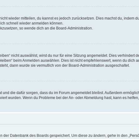
 nicht wieder mitteilen, du kannst es jedoch zurücksetzen. Dies machst du, indem 
 dich schnell wieder anmelden können.
ückzusetzen, so wende dich an die Board-Administration.
en“ nicht auswählst, wirst du nur für eine Sitzung angemeldet. Dies verhindert 
leiben“ beim Anmelden auswählen. Dies ist nicht empfehlenswert, wenn du dich an
 steht, dann wurde sie vermutlich von der Board-Administration ausgeschaltet.
 hat und die dafür sorgen, dass du im Forum angemeldet bleibst. Außerdem ermögli
tiviert wurden. Wenn du Probleme bei der An- oder Abmeldung hast, kann es helfen
n in der Datenbank des Boards gespeichert. Um diese zu ändern, gehe in den „Persö