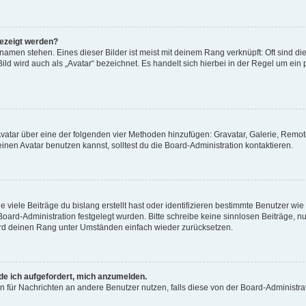
gezeigt werden?
amen stehen. Eines dieser Bilder ist meist mit deinem Rang verknüpft: Oft sind di
ld wird auch als „Avatar“ bezeichnet. Es handelt sich hierbei in der Regel um ein
 Avatar über eine der folgenden vier Methoden hinzufügen: Gravatar, Galerie, Rem
en Avatar benutzen kannst, solltest du die Board-Administration kontaktieren.
viele Beiträge du bislang erstellt hast oder identifizieren bestimmte Benutzer w
 Board-Administration festgelegt wurden. Bitte schreibe keine sinnlosen Beiträge
wird deinen Rang unter Umständen einfach wieder zurücksetzen.
rde ich aufgefordert, mich anzumelden.
ion für Nachrichten an andere Benutzer nutzen, falls diese von der Board-Administ