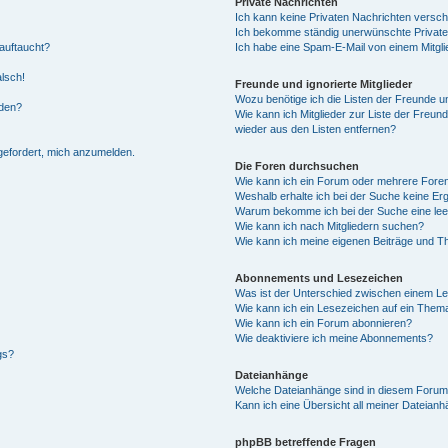
Private Nachrichten
Ich kann keine Privaten Nachrichten versch
Ich bekomme ständig unerwünschte Private
auftaucht?
Ich habe eine Spam-E-Mail von einem Mitgli
alsch!
Freunde und ignorierte Mitglieder
Wozu benötige ich die Listen der Freunde un
rden?
Wie kann ich Mitglieder zur Liste der Freund
wieder aus den Listen entfernen?
fgefordert, mich anzumelden.
Die Foren durchsuchen
Wie kann ich ein Forum oder mehrere For
Weshalb erhalte ich bei der Suche keine Er
Warum bekomme ich bei der Suche eine lee
Wie kann ich nach Mitgliedern suchen?
Wie kann ich meine eigenen Beiträge und T
Abonnements und Lesezeichen
Was ist der Unterschied zwischen einem L
Wie kann ich ein Lesezeichen auf ein Them
Wie kann ich ein Forum abonnieren?
Wie deaktiviere ich meine Abonnements?
gs?
Dateianhänge
Welche Dateianhänge sind in diesem Forum
Kann ich eine Übersicht all meiner Dateian
phpBB betreffende Fragen