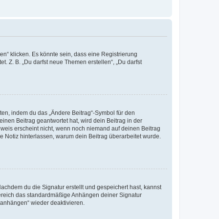
n“ klicken. Es könnte sein, dass eine Registrierung
t. Z. B. „Du darfst neue Themen erstellen“, „Du darfst
iten, indem du das „Ändere Beitrag“-Symbol für den
inen Beitrag geantwortet hat, wird dein Beitrag in der
nweis erscheint nicht, wenn noch niemand auf deinen Beitrag
ne Notiz hinterlassen, warum dein Beitrag überarbeitet wurde.
chdem du die Signatur erstellt und gespeichert hast, kannst
Bereich das standardmäßige Anhängen deiner Signatur
r anhängen“ wieder deaktivieren.