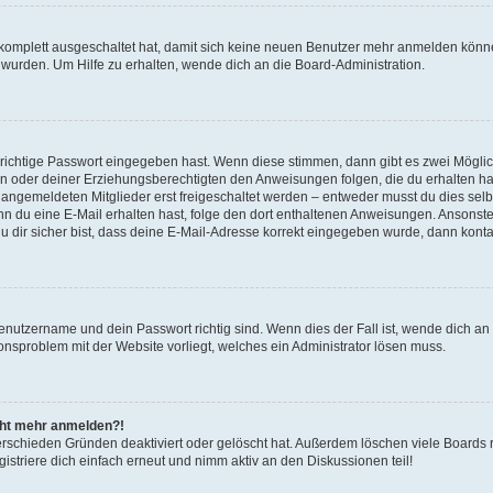
g komplett ausgeschaltet hat, damit sich keine neuen Benutzer mehr anmelden könn
 wurden. Um Hilfe zu erhalten, wende dich an die Board-Administration.
 richtige Passwort eingegeben hast. Wenn diese stimmen, dann gibt es zwei Mögl
tern oder deiner Erziehungsberechtigten den Anweisungen folgen, die du erhalten ha
u angemeldeten Mitglieder erst freigeschaltet werden – entweder musst du dies selbs
. Wenn du eine E-Mail erhalten hast, folge den dort enthaltenen Anweisungen. Ansons
 dir sicher bist, dass deine E-Mail-Adresse korrekt eingegeben wurde, dann kontak
Benutzername und dein Passwort richtig sind. Wenn dies der Fall ist, wende dich a
ionsproblem mit der Website vorliegt, welches ein Administrator lösen muss.
icht mehr anmelden?!
erschieden Gründen deaktiviert oder gelöscht hat. Außerdem löschen viele Boards r
triere dich einfach erneut und nimm aktiv an den Diskussionen teil!