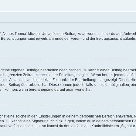
„Neues Thema“ klicken. Um auf einen Beitrag zu antworten, musst du auf „Antworte
e Berechtigungen sind jeweils am Ende der Foren- und der Beitragsansicht aufgeliste
r deine eigenen Beiträge bearbeiten oder löschen. Du kannst einen Beitrag bearbe
inen begrenzten Zeitraum nach seiner Erstellung möglich. Wenn bereits jemand auf de
 die Anzahl als auch der letzte Zeitpunkt der Bearbeitungen angezeigt. Dieser Hi
en Beitrag überarbeitet hat. Diese können jedoch, falls sie es für nötig halten, ei
hen können, wenn bereits jemand darauf geantwortet hat.
st eine solche in den Einstellungen in deinem persönlichen Bereich entwerfen. Na
eren. Du kannst eine Signatur auch hinzufügen, indem du in deinem persönlichen 
atur verfassen möchtest, so kannst du dort einfach das Kontrollkästchen „Signatu