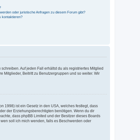
?
hwerden oder juristische Anfragen zu diesem Forum gibt?
s kontaktieren?
chreiben. Auf jeden Fall erhältst du als registriertes Mitglied
e Mitglieder, Beitritt zu Benutzergruppen und so weiter. Wir
n 1998) ist ein Gesetz in den USA, welches festlegt, dass
der der Erziehungsberechtigten benötigen. Wenn du dir
te beachte, dass phpBB Limited und der Besitzer dieses Boards
An wen soll ich mich wenden, falls es Beschwerden oder