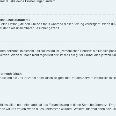
nst du alle deine Einstellungen ändern.
ine-Liste auftaucht?
n eine Option „Meinen Online-Status während dieser Sitzung verbergen“. Wenn du d
st dann als unsichtbarer Besucher gezählt.
en Zeitzone. In diesem Fall solltest du im „Persönlichen Bereich“ die für dich passe
den. Wenn du noch nicht registriert bist, ist dies ein guter Grund, dies jetzt zu tun
mer noch falsch!
t hast und die Zeit trotzdem noch falsch ist, geht die Uhr des Servers vermutlich fal
t installiert oder niemand hat das Forum bislang in deine Sprache übersetzt. Frag
, würden wir uns freuen, wenn du es übersetzen würdest. Weitere Informationen dazu