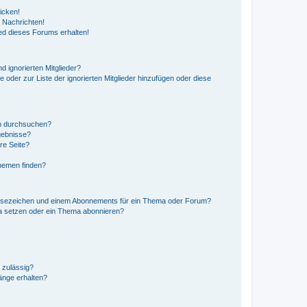
icken!
 Nachrichten!
ed dieses Forums erhalten!
d ignorierten Mitglieder?
e oder zur Liste der ignorierten Mitglieder hinzufügen oder diese
en durchsuchen?
gebnisse?
re Seite?
hemen finden?
esezeichen und einem Abonnements für ein Thema oder Forum?
a setzen oder ein Thema abonnieren?
 zulässig?
hänge erhalten?