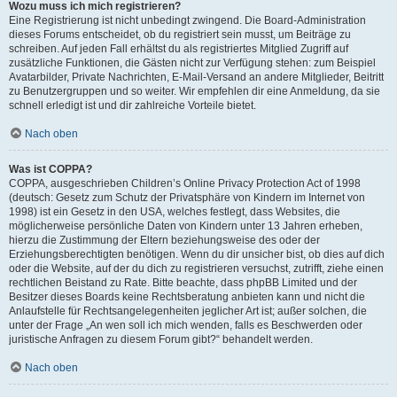
Wozu muss ich mich registrieren?
Eine Registrierung ist nicht unbedingt zwingend. Die Board-Administration
dieses Forums entscheidet, ob du registriert sein musst, um Beiträge zu
schreiben. Auf jeden Fall erhältst du als registriertes Mitglied Zugriff auf
zusätzliche Funktionen, die Gästen nicht zur Verfügung stehen: zum Beispiel
Avatarbilder, Private Nachrichten, E-Mail-Versand an andere Mitglieder, Beitritt
zu Benutzergruppen und so weiter. Wir empfehlen dir eine Anmeldung, da sie
schnell erledigt ist und dir zahlreiche Vorteile bietet.
Nach oben
Was ist COPPA?
COPPA, ausgeschrieben Children’s Online Privacy Protection Act of 1998
(deutsch: Gesetz zum Schutz der Privatsphäre von Kindern im Internet von
1998) ist ein Gesetz in den USA, welches festlegt, dass Websites, die
möglicherweise persönliche Daten von Kindern unter 13 Jahren erheben,
hierzu die Zustimmung der Eltern beziehungsweise des oder der
Erziehungsberechtigten benötigen. Wenn du dir unsicher bist, ob dies auf dich
oder die Website, auf der du dich zu registrieren versuchst, zutrifft, ziehe einen
rechtlichen Beistand zu Rate. Bitte beachte, dass phpBB Limited und der
Besitzer dieses Boards keine Rechtsberatung anbieten kann und nicht die
Anlaufstelle für Rechtsangelegenheiten jeglicher Art ist; außer solchen, die
unter der Frage „An wen soll ich mich wenden, falls es Beschwerden oder
juristische Anfragen zu diesem Forum gibt?“ behandelt werden.
Nach oben