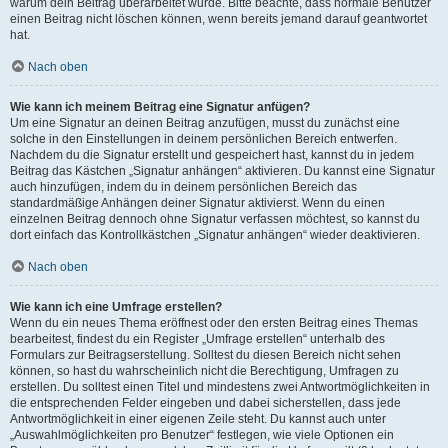
warum dein Beitrag überarbeitet wurde. Bitte beachte, dass normale Benutzer
einen Beitrag nicht löschen können, wenn bereits jemand darauf geantwortet
hat.
Nach oben
Wie kann ich meinem Beitrag eine Signatur anfügen?
Um eine Signatur an deinen Beitrag anzufügen, musst du zunächst eine
solche in den Einstellungen in deinem persönlichen Bereich entwerfen.
Nachdem du die Signatur erstellt und gespeichert hast, kannst du in jedem
Beitrag das Kästchen „Signatur anhängen“ aktivieren. Du kannst eine Signatur
auch hinzufügen, indem du in deinem persönlichen Bereich das
standardmäßige Anhängen deiner Signatur aktivierst. Wenn du einen
einzelnen Beitrag dennoch ohne Signatur verfassen möchtest, so kannst du
dort einfach das Kontrollkästchen „Signatur anhängen“ wieder deaktivieren.
Nach oben
Wie kann ich eine Umfrage erstellen?
Wenn du ein neues Thema eröffnest oder den ersten Beitrag eines Themas
bearbeitest, findest du ein Register „Umfrage erstellen“ unterhalb des
Formulars zur Beitragserstellung. Solltest du diesen Bereich nicht sehen
können, so hast du wahrscheinlich nicht die Berechtigung, Umfragen zu
erstellen. Du solltest einen Titel und mindestens zwei Antwortmöglichkeiten in
die entsprechenden Felder eingeben und dabei sicherstellen, dass jede
Antwortmöglichkeit in einer eigenen Zeile steht. Du kannst auch unter
„Auswahlmöglichkeiten pro Benutzer“ festlegen, wie viele Optionen ein