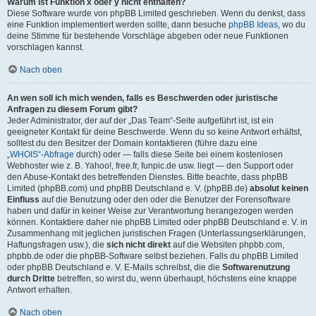
Warum ist Funktion x oder y nicht enthalten?
Diese Software wurde von phpBB Limited geschrieben. Wenn du denkst, dass
eine Funktion implementiert werden sollte, dann besuche
phpBB Ideas
, wo du
deine Stimme für bestehende Vorschläge abgeben oder neue Funktionen
vorschlagen kannst.
Nach oben
An wen soll ich mich wenden, falls es Beschwerden oder juristische
Anfragen zu diesem Forum gibt?
Jeder Administrator, der auf der „Das Team“-Seite aufgeführt ist, ist ein
geeigneter Kontakt für deine Beschwerde. Wenn du so keine Antwort erhältst,
solltest du den Besitzer der Domain kontaktieren (führe dazu eine
„WHOIS“-Abfrage
durch) oder — falls diese Seite bei einem kostenlosen
Webhoster wie z. B. Yahoo!, free.fr, funpic.de usw. liegt — den Support oder
den Abuse-Kontakt des betreffenden Dienstes. Bitte beachte, dass phpBB
Limited (phpBB.com) und phpBB Deutschland e. V. (phpBB.de)
absolut keinen
Einfluss
auf die Benutzung oder den oder die Benutzer der Forensoftware
haben und dafür in keiner Weise zur Verantwortung herangezogen werden
können. Kontaktiere daher nie phpBB Limited oder phpBB Deutschland e. V. in
Zusammenhang mit jeglichen juristischen Fragen (Unterlassungserklärungen,
Haftungsfragen usw.), die
sich nicht direkt
auf die Websiten phpbb.com,
phpbb.de oder die phpBB-Software selbst beziehen. Falls du phpBB Limited
oder phpBB Deutschland e. V. E-Mails schreibst, die die
Softwarenutzung
durch Dritte
betreffen, so wirst du, wenn überhaupt, höchstens eine knappe
Antwort erhalten.
Nach oben