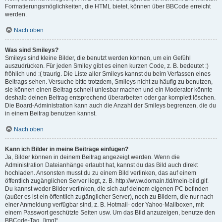
Formatierungsmöglichkeiten, die HTML bietet, können über BBCode erreicht
werden.
Nach oben
Was sind Smileys?
Smileys sind kleine Bilder, die benutzt werden können, um ein Gefühl
auszudrücken. Für jeden Smiley gibt es einen kurzen Code, z. B. bedeutet :)
fröhlich und :( traurig. Die Liste aller Smileys kannst du beim Verfassen eines
Beitrags sehen. Versuche bitte trotzdem, Smileys nicht zu häufig zu benutzen,
sie können einen Beitrag schnell unlesbar machen und ein Moderator könnte
deshalb deinen Beitrag entsprechend überarbeiten oder gar komplett löschen.
Die Board-Administration kann auch die Anzahl der Smileys begrenzen, die du
in einem Beitrag benutzen kannst.
Nach oben
Kann ich Bilder in meine Beiträge einfügen?
Ja, Bilder können in deinem Beitrag angezeigt werden. Wenn die
Administration Dateianhänge erlaubt hat, kannst du das Bild auch direkt
hochladen. Ansonsten musst du zu einem Bild verlinken, das auf einem
öffentlich zugänglichen Server liegt, z. B. http://www.domain.tld/mein-bild.gif.
Du kannst weder Bilder verlinken, die sich auf deinem eigenen PC befinden
(außer es ist ein öffentlich zugänglicher Server), noch zu Bildern, die nur nach
einer Anmeldung verfügbar sind, z. B. Hotmail- oder Yahoo-Mailboxen, mit
einem Passwort geschützte Seiten usw. Um das Bild anzuzeigen, benutze den
BBCode-Tag „[img]“.