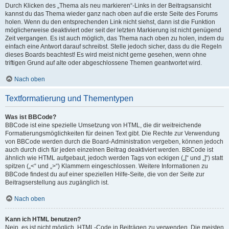
Durch Klicken des „Thema als neu markieren“-Links in der Beitragsansicht
kannst du das Thema wieder ganz nach oben auf die erste Seite des Forums
holen. Wenn du den entsprechenden Link nicht siehst, dann ist die Funktion
möglicherweise deaktiviert oder seit der letzten Markierung ist nicht genügend
Zeit vergangen. Es ist auch möglich, das Thema nach oben zu holen, indem du
einfach eine Antwort darauf schreibst. Stelle jedoch sicher, dass du die Regeln
dieses Boards beachtest! Es wird meist nicht gerne gesehen, wenn ohne
triftigen Grund auf alte oder abgeschlossene Themen geantwortet wird.
Nach oben
Textformatierung und Thementypen
Was ist BBCode?
BBCode ist eine spezielle Umsetzung von HTML, die dir weitreichende
Formatierungsmöglichkeiten für deinen Text gibt. Die Rechte zur Verwendung
von BBCode werden durch die Board-Administration vergeben, können jedoch
auch durch dich für jeden einzelnen Beitrag deaktiviert werden. BBCode ist
ähnlich wie HTML aufgebaut, jedoch werden Tags von eckigen („[“ und „]“) statt
spitzen („<“ und „>“) Klammern eingeschlossen. Weitere Informationen zu
BBCode findest du auf einer speziellen Hilfe-Seite, die von der Seite zur
Beitragserstellung aus zugänglich ist.
Nach oben
Kann ich HTML benutzen?
Nein, es ist nicht möglich, HTML-Code in Beiträgen zu verwenden. Die meisten