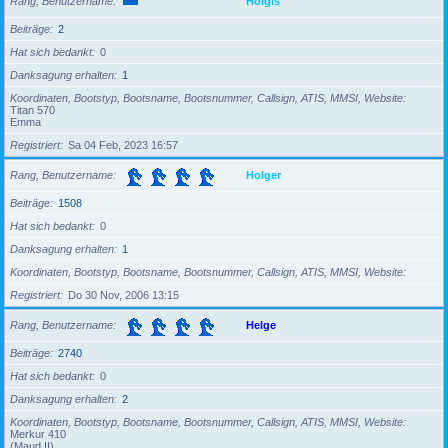
Rang, Benutzername
Holgis
Beiträge
2
Hat sich bedankt
0
Danksagung erhalten
1
Koordinaten, Bootstyp, Bootsname, Bootsnummer, Callsign, ATIS, MMSI, Website
Titan 570
Emma
Registriert
Sa 04 Feb, 2023 16:57
Rang, Benutzername
Holger
Beiträge
1508
Hat sich bedankt
0
Danksagung erhalten
1
Koordinaten, Bootstyp, Bootsname, Bootsnummer, Callsign, ATIS, MMSI, Website
Registriert
Do 30 Nov, 2006 13:15
Rang, Benutzername
Helge
Beiträge
2740
Hat sich bedankt
0
Danksagung erhalten
2
Koordinaten, Bootstyp, Bootsname, Bootsnummer, Callsign, ATIS, MMSI, Website
Merkur 410
(Maud II)