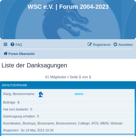
WSC e.V. | Forum 2004-2023
FAQ
Registrieren
Anmelden
Foren-Übersicht
Liste der Danksagungen
41 Mitglieder • Seite
1
von
1
BENUTZERNAME
Rang, Benutzername
wiero
Beiträge
6
Hat sich bedankt
0
Danksagung erhalten
0
Koordinaten, Bootstyp, Bootsname, Bootsnummer, Callsign, ATIS, MMSI, Website
Registriert
So 19 Mai, 2013 10:34