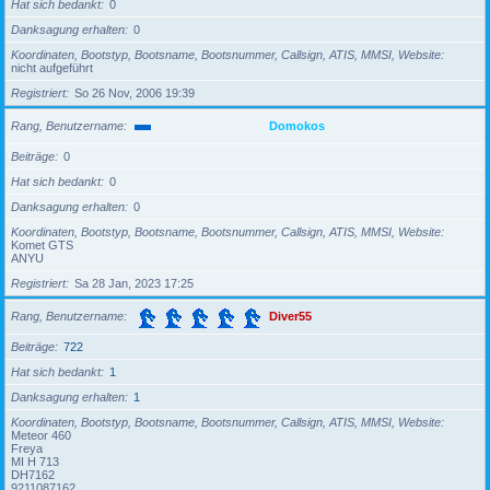
Hat sich bedankt
0
Danksagung erhalten
0
Koordinaten, Bootstyp, Bootsname, Bootsnummer, Callsign, ATIS, MMSI, Website
nicht aufgeführt
Registriert
So 26 Nov, 2006 19:39
Rang, Benutzername
Domokos
Beiträge
0
Hat sich bedankt
0
Danksagung erhalten
0
Koordinaten, Bootstyp, Bootsname, Bootsnummer, Callsign, ATIS, MMSI, Website
Komet GTS
ANYU
Registriert
Sa 28 Jan, 2023 17:25
Rang, Benutzername
Diver55
Beiträge
722
Hat sich bedankt
1
Danksagung erhalten
1
Koordinaten, Bootstyp, Bootsname, Bootsnummer, Callsign, ATIS, MMSI, Website
Meteor 460
Freya
MI H 713
DH7162
9211087162