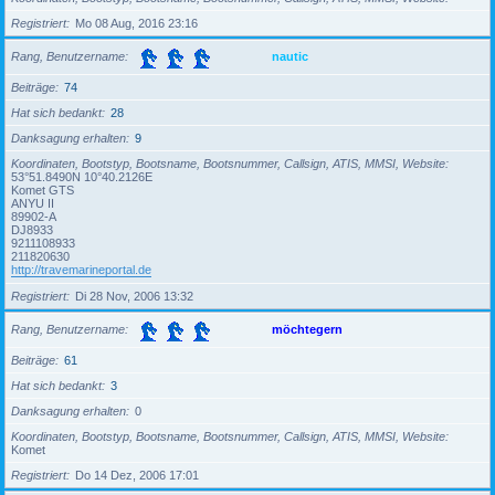
Registriert
Mo 08 Aug, 2016 23:16
Rang, Benutzername
nautic
Beiträge
74
Hat sich bedankt
28
Danksagung erhalten
9
Koordinaten, Bootstyp, Bootsname, Bootsnummer, Callsign, ATIS, MMSI, Website
53°51.8490N 10°40.2126E
Komet GTS
ANYU II
89902-A
DJ8933
9211108933
211820630
http://travemarineportal.de
Registriert
Di 28 Nov, 2006 13:32
Rang, Benutzername
möchtegern
Beiträge
61
Hat sich bedankt
3
Danksagung erhalten
0
Koordinaten, Bootstyp, Bootsname, Bootsnummer, Callsign, ATIS, MMSI, Website
Komet
Registriert
Do 14 Dez, 2006 17:01