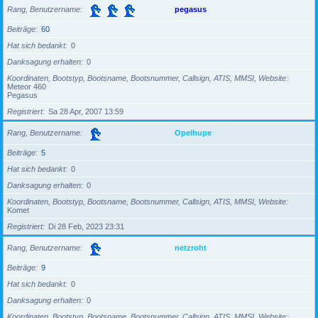
Rang, Benutzername
pegasus
Beiträge
60
Hat sich bedankt
0
Danksagung erhalten
0
Koordinaten, Bootstyp, Bootsname, Bootsnummer, Callsign, ATIS, MMSI, Website
Meteor 460
Pegasus
Registriert
Sa 28 Apr, 2007 13:59
Rang, Benutzername
Opelhupe
Beiträge
5
Hat sich bedankt
0
Danksagung erhalten
0
Koordinaten, Bootstyp, Bootsname, Bootsnummer, Callsign, ATIS, MMSI, Website
Komet
Registriert
Di 28 Feb, 2023 23:31
Rang, Benutzername
netzroht
Beiträge
9
Hat sich bedankt
0
Danksagung erhalten
0
Koordinaten, Bootstyp, Bootsname, Bootsnummer, Callsign, ATIS, MMSI, Website