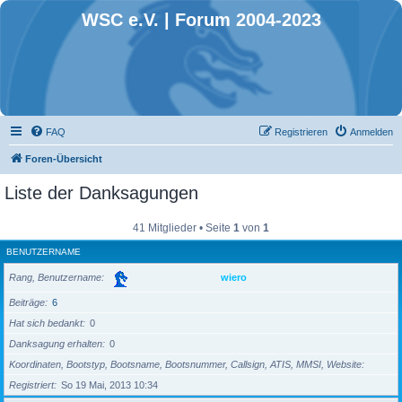
WSC e.V. | Forum 2004-2023
FAQ
Registrieren
Anmelden
Foren-Übersicht
Liste der Danksagungen
41 Mitglieder • Seite
1
von
1
BENUTZERNAME
Rang, Benutzername
wiero
Beiträge
6
Hat sich bedankt
0
Danksagung erhalten
0
Koordinaten, Bootstyp, Bootsname, Bootsnummer, Callsign, ATIS, MMSI, Website
Registriert
So 19 Mai, 2013 10:34