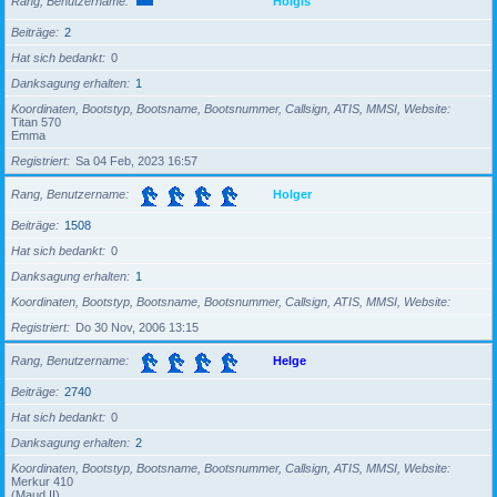
Rang, Benutzername
Holgis
Beiträge
2
Hat sich bedankt
0
Danksagung erhalten
1
Koordinaten, Bootstyp, Bootsname, Bootsnummer, Callsign, ATIS, MMSI, Website
Titan 570
Emma
Registriert
Sa 04 Feb, 2023 16:57
Rang, Benutzername
Holger
Beiträge
1508
Hat sich bedankt
0
Danksagung erhalten
1
Koordinaten, Bootstyp, Bootsname, Bootsnummer, Callsign, ATIS, MMSI, Website
Registriert
Do 30 Nov, 2006 13:15
Rang, Benutzername
Helge
Beiträge
2740
Hat sich bedankt
0
Danksagung erhalten
2
Koordinaten, Bootstyp, Bootsname, Bootsnummer, Callsign, ATIS, MMSI, Website
Merkur 410
(Maud II)