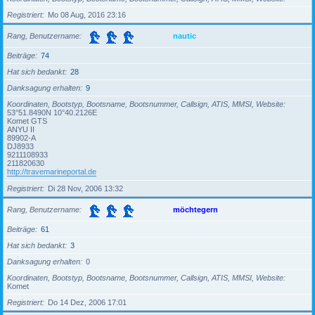
Registriert
Mo 08 Aug, 2016 23:16
Rang, Benutzername
nautic
Beiträge
74
Hat sich bedankt
28
Danksagung erhalten
9
Koordinaten, Bootstyp, Bootsname, Bootsnummer, Callsign, ATIS, MMSI, Website
53°51.8490N 10°40.2126E
Komet GTS
ANYU II
89902-A
DJ8933
9211108933
211820630
http://travemarineportal.de
Registriert
Di 28 Nov, 2006 13:32
Rang, Benutzername
möchtegern
Beiträge
61
Hat sich bedankt
3
Danksagung erhalten
0
Koordinaten, Bootstyp, Bootsname, Bootsnummer, Callsign, ATIS, MMSI, Website
Komet
Registriert
Do 14 Dez, 2006 17:01