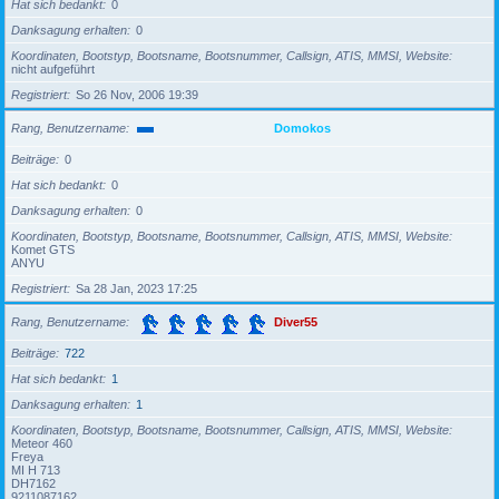
Hat sich bedankt
0
Danksagung erhalten
0
Koordinaten, Bootstyp, Bootsname, Bootsnummer, Callsign, ATIS, MMSI, Website
nicht aufgeführt
Registriert
So 26 Nov, 2006 19:39
Rang, Benutzername
Domokos
Beiträge
0
Hat sich bedankt
0
Danksagung erhalten
0
Koordinaten, Bootstyp, Bootsname, Bootsnummer, Callsign, ATIS, MMSI, Website
Komet GTS
ANYU
Registriert
Sa 28 Jan, 2023 17:25
Rang, Benutzername
Diver55
Beiträge
722
Hat sich bedankt
1
Danksagung erhalten
1
Koordinaten, Bootstyp, Bootsname, Bootsnummer, Callsign, ATIS, MMSI, Website
Meteor 460
Freya
MI H 713
DH7162
9211087162