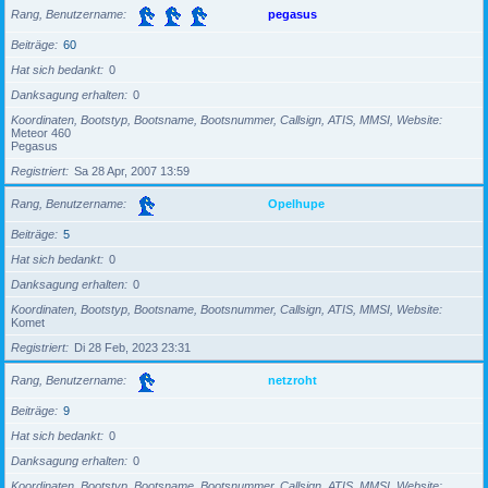
Rang, Benutzername
pegasus
Beiträge
60
Hat sich bedankt
0
Danksagung erhalten
0
Koordinaten, Bootstyp, Bootsname, Bootsnummer, Callsign, ATIS, MMSI, Website
Meteor 460
Pegasus
Registriert
Sa 28 Apr, 2007 13:59
Rang, Benutzername
Opelhupe
Beiträge
5
Hat sich bedankt
0
Danksagung erhalten
0
Koordinaten, Bootstyp, Bootsname, Bootsnummer, Callsign, ATIS, MMSI, Website
Komet
Registriert
Di 28 Feb, 2023 23:31
Rang, Benutzername
netzroht
Beiträge
9
Hat sich bedankt
0
Danksagung erhalten
0
Koordinaten, Bootstyp, Bootsname, Bootsnummer, Callsign, ATIS, MMSI, Website