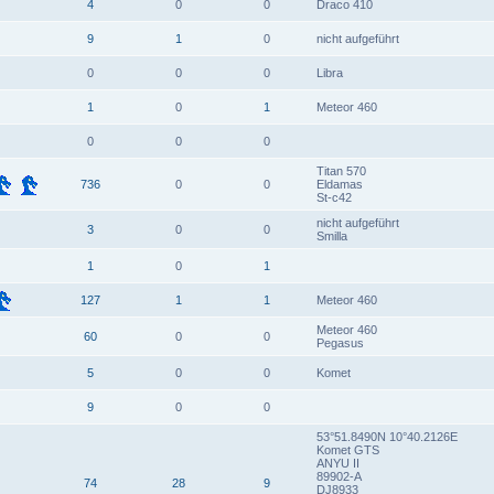
4
0
0
Draco 410
9
1
0
nicht aufgeführt
0
0
0
Libra
1
0
1
Meteor 460
0
0
0
Titan 570
736
0
0
Eldamas
St-c42
nicht aufgeführt
3
0
0
Smilla
1
0
1
127
1
1
Meteor 460
Meteor 460
60
0
0
Pegasus
5
0
0
Komet
9
0
0
53°51.8490N 10°40.2126E
Komet GTS
ANYU II
89902-A
74
28
9
DJ8933