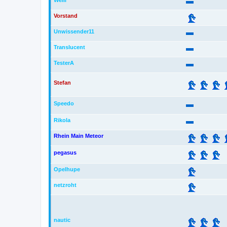
Welli
Vorstand
Unwissender11
Translucent
TesterA
Stefan
Speedo
Rikola
Rhein Main Meteor
pegasus
Opelhupe
netzroht
nautic