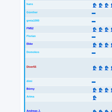
hans
Günther
greta1000
FM52
Florian
Ekke
Domokos
Diver55
dimi
Börny
Arima
Andreas J.