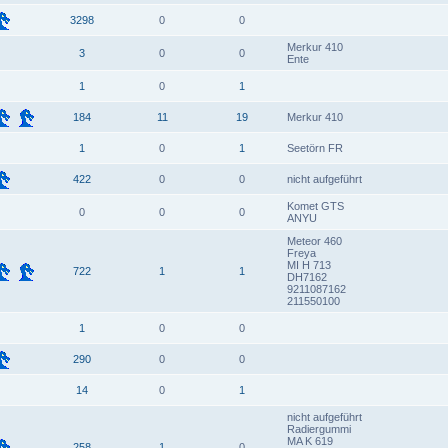
3298
0
0
Merkur 410
3
0
0
Ente
1
0
1
184
11
19
Merkur 410
1
0
1
Seetörn FR
422
0
0
nicht aufgeführt
Komet GTS
0
0
0
ANYU
Meteor 460
Freya
MI H 713
722
1
1
DH7162
9211087162
211550100
1
0
0
290
0
0
14
0
1
nicht aufgeführt
Radiergummi
MA K 619
258
1
0