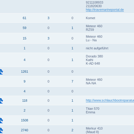
9211108933
211820630
http://travemarineportal.de
61
3
0
Komet
Meteor 460
59
0
1
RZ59
Meteor 460
15
3
0
Lu - Na
1
0
1
nicht aufgeführt
Dorado 380
4
0
1
Kathi
K-AD 648
1261
0
0
Meteor 460
9
0
7
NA-NA
4
0
0
http://www.schlauchbootreparatu
118
0
1
Titan 570
2
0
1
Emma
1508
0
1
Merkur 410
2740
0
2
(Maud II)