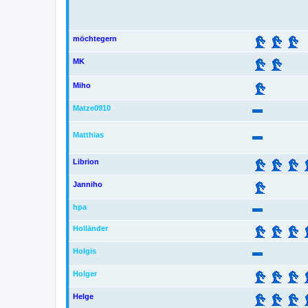
möchtegern
MK
Miho
Matze0910
Matthias
Librion
Janniho
hpa
Holländer
Holgis
Holger
Helge