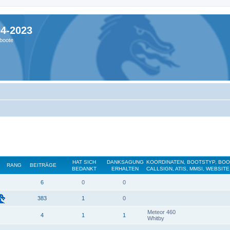
04-2023
boote
HAT SICH
DANKSAGUNG
KOORDINATEN, BOOTSTYP, BO
RANG
BEITRÄGE
BEDANKT
ERHALTEN
CALLSIGN, ATIS, MMSI, WEBSITE
6
0
0
383
1
0
Meteor 460
4
1
1
Whitby