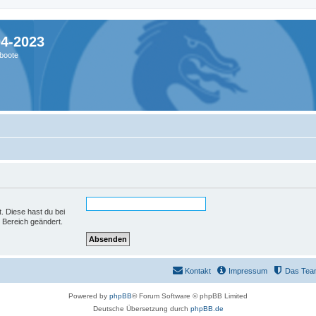
04-2023
boote
t. Diese hast du bei
 Bereich geändert.
Kontakt
Impressum
Das Tea
Powered by
phpBB
® Forum Software © phpBB Limited
Deutsche Übersetzung durch
phpBB.de