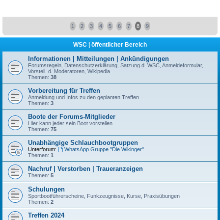
1
2
3
4
5
6
7
8
9
WSC | öffentlicher Bereich
Informationen | Mitteilungen | Ankündigungen
Forumsregeln, Datenschutzerklärung, Satzung d. WSC, Anmeldeformular,
Vorstell. d. Moderatoren, Wikipedia
Themen:
38
Vorbereitung für Treffen
Anmeldung und Infos zu den geplanten Treffen
Themen:
3
Boote der Forums-Mitglieder
Hier kann jeder sein Boot vorstellen
Themen:
75
Unabhängige Schlauchbootgruppen
Unterforum:
WhatsApp Gruppe "Die Wikinger"
Themen:
1
Nachruf | Verstorben | Traueranzeigen
Themen:
5
Schulungen
Sportbootführerscheine, Funkzeugnisse, Kurse, Praxisübungen
Themen:
2
Treffen 2024