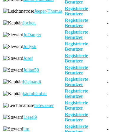
Benutzer
Registrierte
Jeeper-Thomas
-
Benutzer
Registrierte
Jochen
-
Benutzer
Registrierte
JoDanger
-
Benutzer
Registrierte
Jollysti
-
Benutzer
Registrierte
Josef
-
Benutzer
Registrierte
Julian58
-
Benutzer
Registrierte
Kleinandi
-
Benutzer
Registrierte
käptnblaubär
-
Benutzer
Registrierte
liebwasser
-
Benutzer
Registrierte
Liesel9
-
Benutzer
Registrierte
lim
-
Benutzer