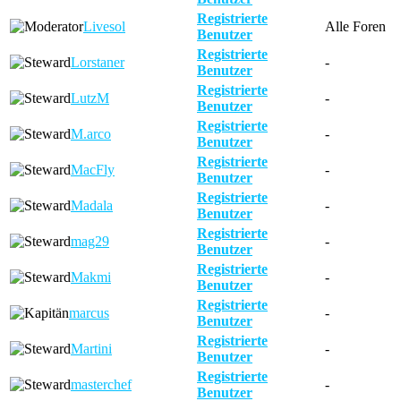
Registrierte
Livesol
Alle Foren
Benutzer
Registrierte
Lorstaner
-
Benutzer
Registrierte
LutzM
-
Benutzer
Registrierte
M.arco
-
Benutzer
Registrierte
MacFly
-
Benutzer
Registrierte
Madala
-
Benutzer
Registrierte
mag29
-
Benutzer
Registrierte
Makmi
-
Benutzer
Registrierte
marcus
-
Benutzer
Registrierte
Martini
-
Benutzer
Registrierte
masterchef
-
Benutzer