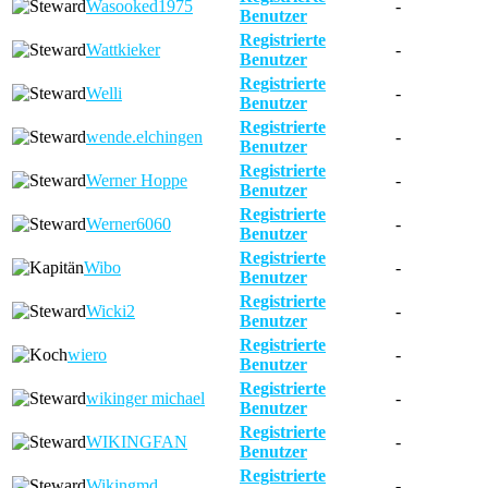
Wasooked1975
-
Benutzer
Registrierte
Wattkieker
-
Benutzer
Registrierte
Welli
-
Benutzer
Registrierte
wende.elchingen
-
Benutzer
Registrierte
Werner Hoppe
-
Benutzer
Registrierte
Werner6060
-
Benutzer
Registrierte
Wibo
-
Benutzer
Registrierte
Wicki2
-
Benutzer
Registrierte
wiero
-
Benutzer
Registrierte
wikinger michael
-
Benutzer
Registrierte
WIKINGFAN
-
Benutzer
Registrierte
Wikingmd
-