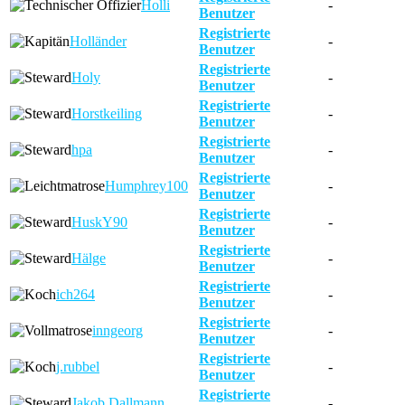
Holli
-
Benutzer
Registrierte
Holländer
-
Benutzer
Registrierte
Holy
-
Benutzer
Registrierte
Horstkeiling
-
Benutzer
Registrierte
hpa
-
Benutzer
Registrierte
Humphrey100
-
Benutzer
Registrierte
HuskY90
-
Benutzer
Registrierte
Hälge
-
Benutzer
Registrierte
ich264
-
Benutzer
Registrierte
inngeorg
-
Benutzer
Registrierte
j.rubbel
-
Benutzer
Registrierte
Jakob Dallmann
-