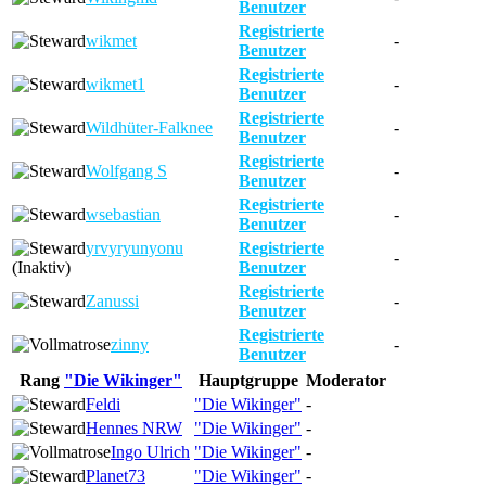
Benutzer
Registrierte
wikmet
-
Benutzer
Registrierte
wikmet1
-
Benutzer
Registrierte
Wildhüter-Falknee
-
Benutzer
Registrierte
Wolfgang S
-
Benutzer
Registrierte
wsebastian
-
Benutzer
yrvyryunyonu
Registrierte
-
(Inaktiv)
Benutzer
Registrierte
Zanussi
-
Benutzer
Registrierte
zinny
-
Benutzer
Rang
"Die Wikinger"
Hauptgruppe
Moderator
Feldi
"Die Wikinger"
-
Hennes NRW
"Die Wikinger"
-
Ingo Ulrich
"Die Wikinger"
-
Planet73
"Die Wikinger"
-