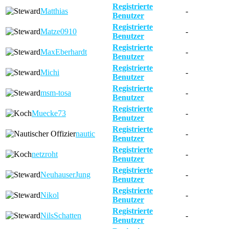
Registrierte
Matthias
-
Benutzer
Registrierte
Matze0910
-
Benutzer
Registrierte
MaxEberhardt
-
Benutzer
Registrierte
Michi
-
Benutzer
Registrierte
msm-tosa
-
Benutzer
Registrierte
Muecke73
-
Benutzer
Registrierte
nautic
-
Benutzer
Registrierte
netzroht
-
Benutzer
Registrierte
NeuhauserJung
-
Benutzer
Registrierte
Nikol
-
Benutzer
Registrierte
NilsSchatten
-
Benutzer