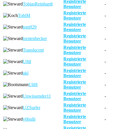
Registrierte
TobiasReinhardt
-
Benutzer
Registrierte
TobiM
-
Benutzer
Registrierte
tom929
-
Benutzer
Registrierte
torstenbecker
-
Benutzer
Registrierte
Translucent
-
Benutzer
Registrierte
Uftil
-
Benutzer
Registrierte
ukl
-
Benutzer
Registrierte
UliH
-
Benutzer
Registrierte
Unwissender11
-
Benutzer
Registrierte
UZSurfer
-
Benutzer
Registrierte
v6bulli
-
Benutzer
Registrierte