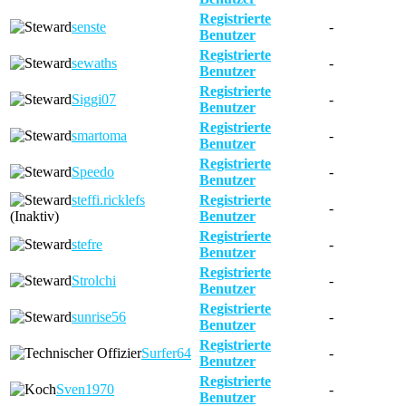
Registrierte
senste
-
Benutzer
Registrierte
sewaths
-
Benutzer
Registrierte
Siggi07
-
Benutzer
Registrierte
smartoma
-
Benutzer
Registrierte
Speedo
-
Benutzer
steffi.ricklefs
Registrierte
-
(Inaktiv)
Benutzer
Registrierte
stefre
-
Benutzer
Registrierte
Strolchi
-
Benutzer
Registrierte
sunrise56
-
Benutzer
Registrierte
Surfer64
-
Benutzer
Registrierte
Sven1970
-
Benutzer