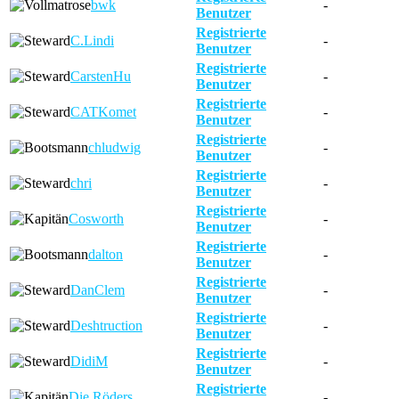
bwk
-
Benutzer
Registrierte
C.Lindi
-
Benutzer
Registrierte
CarstenHu
-
Benutzer
Registrierte
CATKomet
-
Benutzer
Registrierte
chludwig
-
Benutzer
Registrierte
chri
-
Benutzer
Registrierte
Cosworth
-
Benutzer
Registrierte
dalton
-
Benutzer
Registrierte
DanClem
-
Benutzer
Registrierte
Deshtruction
-
Benutzer
Registrierte
DidiM
-
Benutzer
Registrierte
Die Röders
-