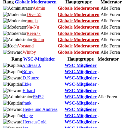
Rang
Globale Moderatoren
Hauptgruppe
Moderator
Admin
Globale Moderatoren
Alle Foren
Diver55
Globale Moderatoren
Alle Foren
munja
Globale Moderatoren
Alle Foren
Na-Nu
Globale Moderatoren
Alle Foren
Reen77
Globale Moderatoren
Alle Foren
Stefan
Globale Moderatoren
Alle Foren
Vorstand
Globale Moderatoren
Alle Foren
Whitby
Globale Moderatoren
Alle Foren
Rang
WSC-Mitglieder
Hauptgruppe
Moderator
Andreas J.
WSC-Mitglieder
-
Börny
WSC-Mitglieder
-
D.Kunze
WSC-Mitglieder
-
Ekke
WSC-Mitglieder
-
Erhard
WSC-Mitglieder
-
FM52
WSC-Mitglieder
Alle Foren
frank
WSC-Mitglieder
-
Heike und Andreas
WSC-Mitglieder
-
Helge
WSC-Mitglieder
-
HerzausGold
WSC-Mitglieder
-