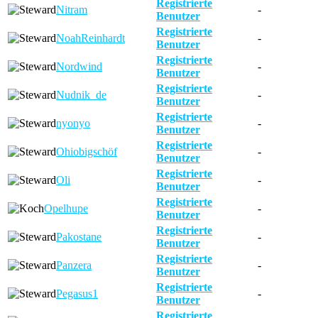
Registrierte
Nitram
-
Benutzer
Registrierte
NoahReinhardt
-
Benutzer
Registrierte
Nordwind
-
Benutzer
Registrierte
Nudnik_de
-
Benutzer
Registrierte
nyonyo
-
Benutzer
Registrierte
Ohiobigschöf
-
Benutzer
Registrierte
Oli
-
Benutzer
Registrierte
Opelhupe
-
Benutzer
Registrierte
Pakostane
-
Benutzer
Registrierte
Panzera
-
Benutzer
Registrierte
Pegasus1
-
Benutzer
Registrierte