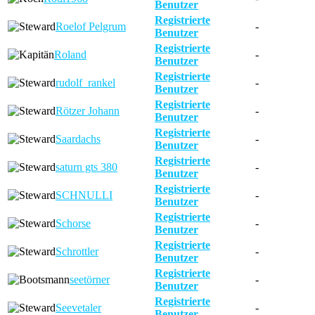
Benutzer
Registrierte
Roelof Pelgrum
-
Benutzer
Registrierte
Roland
-
Benutzer
Registrierte
rudolf_rankel
-
Benutzer
Registrierte
Rötzer Johann
-
Benutzer
Registrierte
Saardachs
-
Benutzer
Registrierte
saturn gts 380
-
Benutzer
Registrierte
SCHNULLI
-
Benutzer
Registrierte
Schorse
-
Benutzer
Registrierte
Schrottler
-
Benutzer
Registrierte
seetörner
-
Benutzer
Registrierte
Seevetaler
-
Benutzer