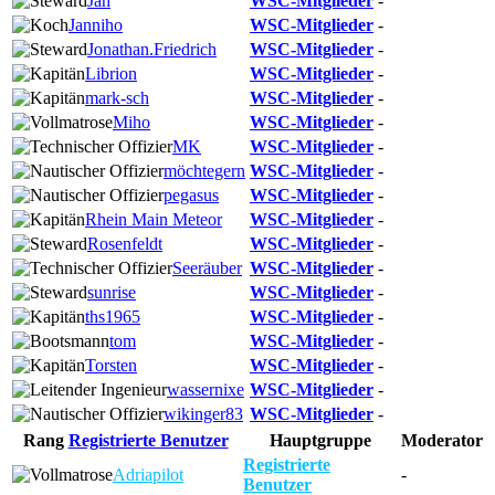
Jan
WSC-Mitglieder
-
Janniho
WSC-Mitglieder
-
Jonathan.Friedrich
WSC-Mitglieder
-
Librion
WSC-Mitglieder
-
mark-sch
WSC-Mitglieder
-
Miho
WSC-Mitglieder
-
MK
WSC-Mitglieder
-
möchtegern
WSC-Mitglieder
-
pegasus
WSC-Mitglieder
-
Rhein Main Meteor
WSC-Mitglieder
-
Rosenfeldt
WSC-Mitglieder
-
Seeräuber
WSC-Mitglieder
-
sunrise
WSC-Mitglieder
-
ths1965
WSC-Mitglieder
-
tom
WSC-Mitglieder
-
Torsten
WSC-Mitglieder
-
wassernixe
WSC-Mitglieder
-
wikinger83
WSC-Mitglieder
-
Rang
Registrierte Benutzer
Hauptgruppe
Moderator
Registrierte
Adriapilot
-
Benutzer