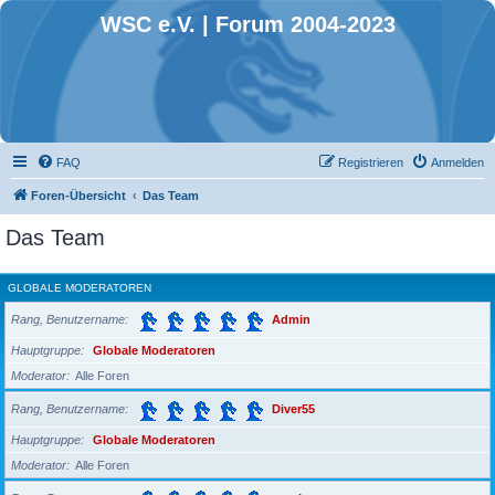
WSC e.V. | Forum 2004-2023
FAQ
Registrieren
Anmelden
Foren-Übersicht
Das Team
Das Team
GLOBALE MODERATOREN
Rang, Benutzername
Admin
Hauptgruppe
Globale Moderatoren
Moderator
Alle Foren
Rang, Benutzername
Diver55
Hauptgruppe
Globale Moderatoren
Moderator
Alle Foren