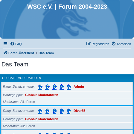
WSC e.V. | Forum 2004-2023
FAQ
Registrieren
Anmelden
Foren-Übersicht
Das Team
Das Team
GLOBALE MODERATOREN
Rang, Benutzername
Admin
Hauptgruppe
Globale Moderatoren
Moderator
Alle Foren
Rang, Benutzername
Diver55
Hauptgruppe
Globale Moderatoren
Moderator
Alle Foren