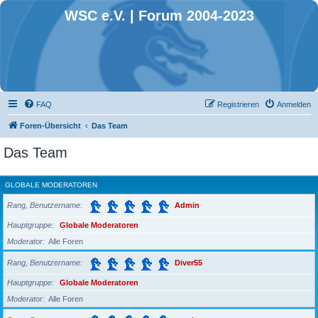
WSC e.V. | Forum 2004-2023
FAQ
Registrieren
Anmelden
Foren-Übersicht
Das Team
Das Team
GLOBALE MODERATOREN
Rang, Benutzername
Admin
Hauptgruppe
Globale Moderatoren
Moderator
Alle Foren
Rang, Benutzername
Diver55
Hauptgruppe
Globale Moderatoren
Moderator
Alle Foren