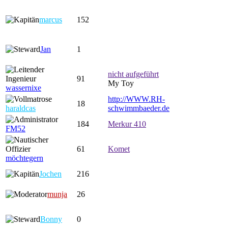
marcus
152
Jan
1
nicht aufgeführt
91
My Toy
wassernixe
http://WWW.RH-
18
haraldcas
schwimmbaeder.de
184
Merkur 410
FM52
61
Komet
möchtegern
Jochen
216
munja
26
Bonny
0