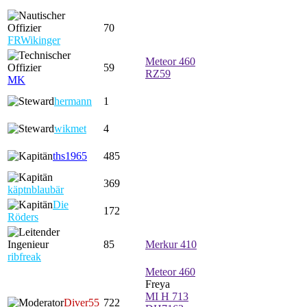
70
FRWikinger
Meteor 460
59
RZ59
MK
hermann
1
wikmet
4
ths1965
485
369
käptnblaubär
Die
172
Röders
85
Merkur 410
ribfreak
Meteor 460
Freya
MI H 713
Diver55
722