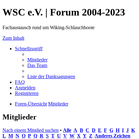
WSC e.V. | Forum 2004-2023
Fachaustausch rund um Wiking-Schlauchboote
Zum Inhalt
Schnellzugriff
Mitglieder
Das Team
Liste der Danksagungen
FAQ
Anmelden
Registrieren
Foren-Übersicht
Mitglieder
Mitglieder
Nach einem Mitglied suchen
•
Alle
A
B
C
D
E
F
G
H
I
J
K
L
M
N
O
P
Q
R
S
T
U
V
W
X
Y
Z
Anderes Zeichen