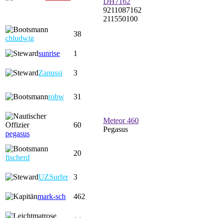
DH7162
9211087162
211550100
38
chludwig
sunrise
1
Zanussi
3
robw
31
Meteor 460
60
Pegasus
pegasus
20
fischerd
UZSurfer
3
mark-sch
462