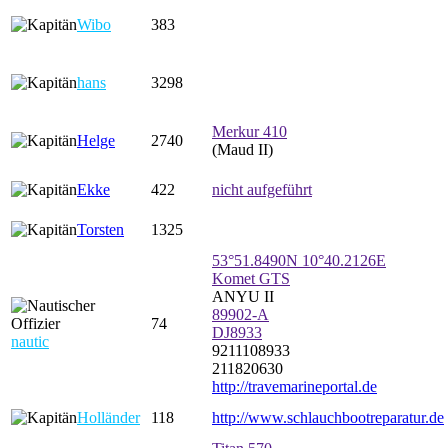
Wibo
383
hans
3298
Merkur 410
Helge
2740
(Maud II)
Ekke
422
nicht aufgeführt
Torsten
1325
53°51.8490N 10°40.2126E
Komet GTS
ANYU II
89902-A
74
DJ8933
nautic
9211108933
211820630
http://travemarineportal.de
Holländer
118
http://www.schlauchbootreparatur.de