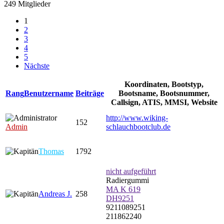
249 Mitglieder
1
2
3
4
5
Nächste
Koordinaten, Bootstyp,
Rang
Benutzername
Beiträge
Bootsname, Bootsnummer,
Callsign, ATIS, MMSI, Website
http://www.wiking-
152
Admin
schlauchbootclub.de
Thomas
1792
nicht aufgeführt
Radiergummi
MA K 619
Andreas J.
258
DH9251
9211089251
211862240