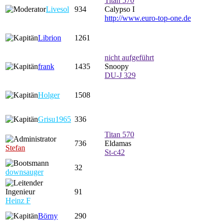
Titan 570
Livesol
934
Calypso I
http://www.euro-top-one.de
Librion
1261
nicht aufgeführt
frank
1435
Snoopy
DU-J 329
Holger
1508
Grisu1965
336
Titan 570
736
Eldamas
Stefan
St-c42
32
downsauger
91
Heinz F
Börny
290