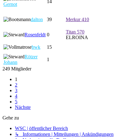
14
Gernot
dalton
39
Merkur 410
Titan 570
Rosenfeldt
0
ELROINA
bwk
15
Rötzer
1
Johann
249 Mitglieder
1
2
3
4
5
Nächste
Gehe zu
WSC | öffentlicher Bereich
↳ Informationen | Mitteilungen | Ankündigungen