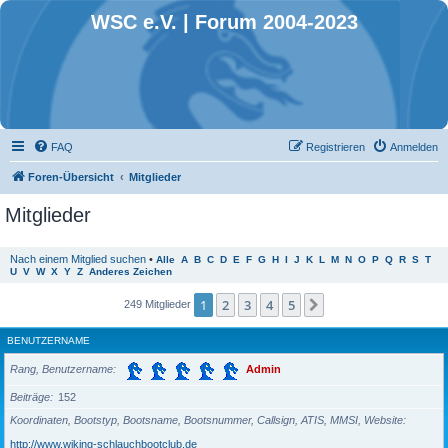
WSC e.V. | Forum 2004-2023
FAQ
Registrieren
Anmelden
Foren-Übersicht
Mitglieder
Mitglieder
Nach einem Mitglied suchen
•
Alle
A
B
C
D
E
F
G
H
I
J
K
L
M
N
O
P
Q
R
S
T
U
V
W
X
Y
Z
Anderes Zeichen
1
2
3
4
5
Nächste
249 Mitglieder
BENUTZERNAME
Rang, Benutzername
Admin
Beiträge
152
Koordinaten, Bootstyp, Bootsname, Bootsnummer, Callsign, ATIS, MMSI, Website
http://www.wiking-schlauchbootclub.de