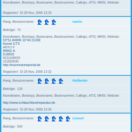
Koordinaten, Bootstyp, Bootsname, Bootsnummer, Callsign, ATIS, MMSI, Website
Registriert
Di 28 Nov, 2006 13:29
Rang, Benutzername
nautic
Beiträge
74
Koordinaten, Bootstyp, Bootsname, Bootsnummer, Callsign, ATIS, MMSI, Website
53°51.8490N 10°40.2126E
Komet GTS
ANYU II
89902-A
DJ8933
9211108933
211820630
http://travemarineportal.de
Registriert
Di 28 Nov, 2006 13:32
Rang, Benutzername
Holländer
Beiträge
118
Koordinaten, Bootstyp, Bootsname, Bootsnummer, Callsign, ATIS, MMSI, Website
http://www.schlauchbootreparatur.de
Registriert
Di 28 Nov, 2006 13:35
Rang, Benutzername
Livesol
Beiträge
934