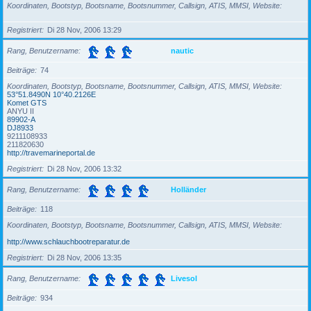
Koordinaten, Bootstyp, Bootsname, Bootsnummer, Callsign, ATIS, MMSI, Website
Registriert
Di 28 Nov, 2006 13:29
Rang, Benutzername
nautic
Beiträge
74
Koordinaten, Bootstyp, Bootsname, Bootsnummer, Callsign, ATIS, MMSI, Website
53°51.8490N 10°40.2126E
Komet GTS
ANYU II
89902-A
DJ8933
9211108933
211820630
http://travemarineportal.de
Registriert
Di 28 Nov, 2006 13:32
Rang, Benutzername
Holländer
Beiträge
118
Koordinaten, Bootstyp, Bootsname, Bootsnummer, Callsign, ATIS, MMSI, Website
http://www.schlauchbootreparatur.de
Registriert
Di 28 Nov, 2006 13:35
Rang, Benutzername
Livesol
Beiträge
934