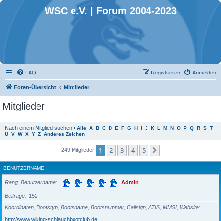
WSC e.V. | Forum 2004-2023
FAQ
Registrieren
Anmelden
Foren-Übersicht
Mitglieder
Mitglieder
Nach einem Mitglied suchen
•
Alle
A
B
C
D
E
F
G
H
I
J
K
L
M
N
O
P
Q
R
S
T
U
V
W
X
Y
Z
Anderes Zeichen
1
2
3
4
5
Nächste
249 Mitglieder
BENUTZERNAME
Rang, Benutzername
Admin
Beiträge
152
Koordinaten, Bootstyp, Bootsname, Bootsnummer, Callsign, ATIS, MMSI, Website
http://www.wiking-schlauchbootclub.de