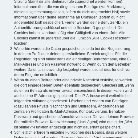
Sitzung (damit dir alle Seitenaufrufe zugeordnet werden können),
Informationen über die von dir gelesenen Beiträge (zur Markierung
dieser als gelesen/ungelesen; sofern du nicht angemeldet bist) sowie
Informationen über deine Teilnahme an Umfragen (sofern du nicht
angemeldet bist) gespeichert. Ferner werden deine Benutzer-ID, ein
Authentifizierungsschlüssel und eine Session-ID gespeichert. Die
Cookies haben standardmäßig eine Gültigkeit von einem Jahr. Alle
Cookies kannst du jederzeit über die Funktion „Alle Cookies löschen“
löschen.
Weiterhin werden die Daten gespeichert, die du bei der Registrierung,
in deinem Profil oder deinem persönlichem Bereich angibst. Für die
Registrierung sind mindestens ein eindeutiger Benutzername, eine E-
Mail-Adresse und ein Passwort notwendig. Wenn durch den Betreiber
weitere Daten als notwendig festgelegt wurden, so ist dies für dich vor
deren Eingabe ersichtlich.
Wenn du einen Beitrag oder eine private Nachricht erstellst, so werden
die dort eingegebenen Daten ebenfalls gespeichert. Gleiches gilt, wenn
du einen Beitrag als Entwurf zwischenspeicherst. In diesen Fällen wird
auch deine IP-Adresse gespeichert. Die IP-Adresse wird weiterhin bei
folgenden Aktionen gespeichert: Löschen und Ändern von Beiträgen
(dazu zählen Private Nachrichten und Umfragen), Änderungen an
zentralen Profildaten (E-Mail-Adresse, Kontoaktivierung, Benutzer-
Passwort) und gescheiterte Anmeldeversuche. Die von deinem Browser
übermittelte Browser-Kennzeichnung (User Agent) wird nur in der „Wer
ist online?“-Funktion angezeigt und nicht dauerhaft gespeichert.
Schließlich erfordern einzelne Funktionen des Boards, dass weitere
Daten gespeichert werden. Dazu gehören dein Abstimmungsverhalten