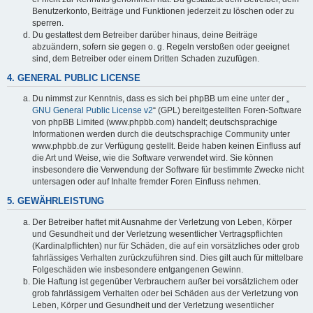
Benutzerkonto, Beiträge und Funktionen jederzeit zu löschen oder zu
sperren.
Du gestattest dem Betreiber darüber hinaus, deine Beiträge
abzuändern, sofern sie gegen o. g. Regeln verstoßen oder geeignet
sind, dem Betreiber oder einem Dritten Schaden zuzufügen.
4. GENERAL PUBLIC LICENSE
Du nimmst zur Kenntnis, dass es sich bei phpBB um eine unter der „
GNU General Public License v2
“ (GPL) bereitgestellten Foren-Software
von phpBB Limited (www.phpbb.com) handelt; deutschsprachige
Informationen werden durch die deutschsprachige Community unter
www.phpbb.de zur Verfügung gestellt. Beide haben keinen Einfluss auf
die Art und Weise, wie die Software verwendet wird. Sie können
insbesondere die Verwendung der Software für bestimmte Zwecke nicht
untersagen oder auf Inhalte fremder Foren Einfluss nehmen.
5. GEWÄHRLEISTUNG
Der Betreiber haftet mit Ausnahme der Verletzung von Leben, Körper
und Gesundheit und der Verletzung wesentlicher Vertragspflichten
(Kardinalpflichten) nur für Schäden, die auf ein vorsätzliches oder grob
fahrlässiges Verhalten zurückzuführen sind. Dies gilt auch für mittelbare
Folgeschäden wie insbesondere entgangenen Gewinn.
Die Haftung ist gegenüber Verbrauchern außer bei vorsätzlichem oder
grob fahrlässigem Verhalten oder bei Schäden aus der Verletzung von
Leben, Körper und Gesundheit und der Verletzung wesentlicher