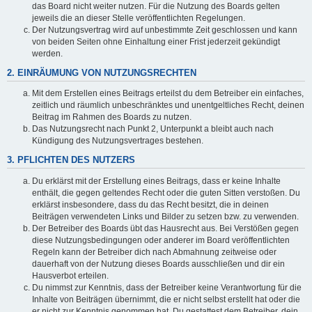
das Board nicht weiter nutzen. Für die Nutzung des Boards gelten
jeweils die an dieser Stelle veröffentlichten Regelungen.
Der Nutzungsvertrag wird auf unbestimmte Zeit geschlossen und kann
von beiden Seiten ohne Einhaltung einer Frist jederzeit gekündigt
werden.
2. EINRÄUMUNG VON NUTZUNGSRECHTEN
Mit dem Erstellen eines Beitrags erteilst du dem Betreiber ein einfaches,
zeitlich und räumlich unbeschränktes und unentgeltliches Recht, deinen
Beitrag im Rahmen des Boards zu nutzen.
Das Nutzungsrecht nach Punkt 2, Unterpunkt a bleibt auch nach
Kündigung des Nutzungsvertrages bestehen.
3. PFLICHTEN DES NUTZERS
Du erklärst mit der Erstellung eines Beitrags, dass er keine Inhalte
enthält, die gegen geltendes Recht oder die guten Sitten verstoßen. Du
erklärst insbesondere, dass du das Recht besitzt, die in deinen
Beiträgen verwendeten Links und Bilder zu setzen bzw. zu verwenden.
Der Betreiber des Boards übt das Hausrecht aus. Bei Verstößen gegen
diese Nutzungsbedingungen oder anderer im Board veröffentlichten
Regeln kann der Betreiber dich nach Abmahnung zeitweise oder
dauerhaft von der Nutzung dieses Boards ausschließen und dir ein
Hausverbot erteilen.
Du nimmst zur Kenntnis, dass der Betreiber keine Verantwortung für die
Inhalte von Beiträgen übernimmt, die er nicht selbst erstellt hat oder die
er nicht zur Kenntnis genommen hat. Du gestattest dem Betreiber, dein