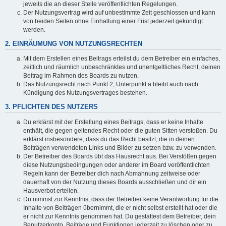
jeweils die an dieser Stelle veröffentlichten Regelungen.
Der Nutzungsvertrag wird auf unbestimmte Zeit geschlossen und kann
von beiden Seiten ohne Einhaltung einer Frist jederzeit gekündigt
werden.
2. EINRÄUMUNG VON NUTZUNGSRECHTEN
Mit dem Erstellen eines Beitrags erteilst du dem Betreiber ein einfaches,
zeitlich und räumlich unbeschränktes und unentgeltliches Recht, deinen
Beitrag im Rahmen des Boards zu nutzen.
Das Nutzungsrecht nach Punkt 2, Unterpunkt a bleibt auch nach
Kündigung des Nutzungsvertrages bestehen.
3. PFLICHTEN DES NUTZERS
Du erklärst mit der Erstellung eines Beitrags, dass er keine Inhalte
enthält, die gegen geltendes Recht oder die guten Sitten verstoßen. Du
erklärst insbesondere, dass du das Recht besitzt, die in deinen
Beiträgen verwendeten Links und Bilder zu setzen bzw. zu verwenden.
Der Betreiber des Boards übt das Hausrecht aus. Bei Verstößen gegen
diese Nutzungsbedingungen oder anderer im Board veröffentlichten
Regeln kann der Betreiber dich nach Abmahnung zeitweise oder
dauerhaft von der Nutzung dieses Boards ausschließen und dir ein
Hausverbot erteilen.
Du nimmst zur Kenntnis, dass der Betreiber keine Verantwortung für die
Inhalte von Beiträgen übernimmt, die er nicht selbst erstellt hat oder die
er nicht zur Kenntnis genommen hat. Du gestattest dem Betreiber, dein
Benutzerkonto, Beiträge und Funktionen jederzeit zu löschen oder zu