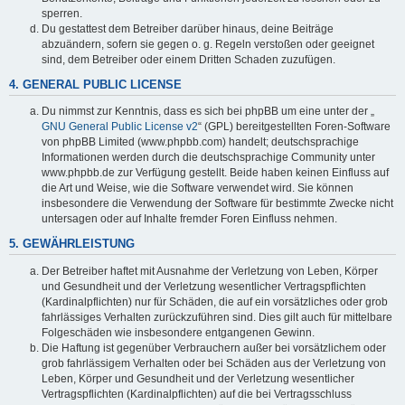
sperren.
Du gestattest dem Betreiber darüber hinaus, deine Beiträge
abzuändern, sofern sie gegen o. g. Regeln verstoßen oder geeignet
sind, dem Betreiber oder einem Dritten Schaden zuzufügen.
4. GENERAL PUBLIC LICENSE
Du nimmst zur Kenntnis, dass es sich bei phpBB um eine unter der „
GNU General Public License v2
“ (GPL) bereitgestellten Foren-Software
von phpBB Limited (www.phpbb.com) handelt; deutschsprachige
Informationen werden durch die deutschsprachige Community unter
www.phpbb.de zur Verfügung gestellt. Beide haben keinen Einfluss auf
die Art und Weise, wie die Software verwendet wird. Sie können
insbesondere die Verwendung der Software für bestimmte Zwecke nicht
untersagen oder auf Inhalte fremder Foren Einfluss nehmen.
5. GEWÄHRLEISTUNG
Der Betreiber haftet mit Ausnahme der Verletzung von Leben, Körper
und Gesundheit und der Verletzung wesentlicher Vertragspflichten
(Kardinalpflichten) nur für Schäden, die auf ein vorsätzliches oder grob
fahrlässiges Verhalten zurückzuführen sind. Dies gilt auch für mittelbare
Folgeschäden wie insbesondere entgangenen Gewinn.
Die Haftung ist gegenüber Verbrauchern außer bei vorsätzlichem oder
grob fahrlässigem Verhalten oder bei Schäden aus der Verletzung von
Leben, Körper und Gesundheit und der Verletzung wesentlicher
Vertragspflichten (Kardinalpflichten) auf die bei Vertragsschluss