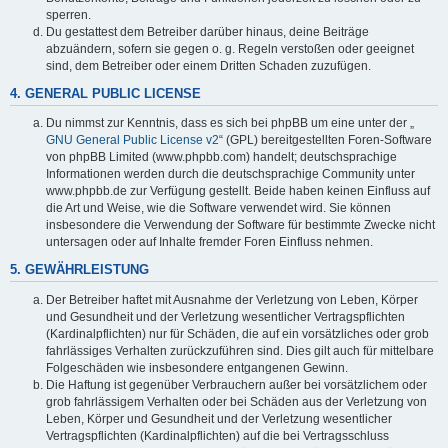
sperren.
Du gestattest dem Betreiber darüber hinaus, deine Beiträge
abzuändern, sofern sie gegen o. g. Regeln verstoßen oder geeignet
sind, dem Betreiber oder einem Dritten Schaden zuzufügen.
4. GENERAL PUBLIC LICENSE
Du nimmst zur Kenntnis, dass es sich bei phpBB um eine unter der „
GNU General Public License v2
“ (GPL) bereitgestellten Foren-Software
von phpBB Limited (www.phpbb.com) handelt; deutschsprachige
Informationen werden durch die deutschsprachige Community unter
www.phpbb.de zur Verfügung gestellt. Beide haben keinen Einfluss auf
die Art und Weise, wie die Software verwendet wird. Sie können
insbesondere die Verwendung der Software für bestimmte Zwecke nicht
untersagen oder auf Inhalte fremder Foren Einfluss nehmen.
5. GEWÄHRLEISTUNG
Der Betreiber haftet mit Ausnahme der Verletzung von Leben, Körper
und Gesundheit und der Verletzung wesentlicher Vertragspflichten
(Kardinalpflichten) nur für Schäden, die auf ein vorsätzliches oder grob
fahrlässiges Verhalten zurückzuführen sind. Dies gilt auch für mittelbare
Folgeschäden wie insbesondere entgangenen Gewinn.
Die Haftung ist gegenüber Verbrauchern außer bei vorsätzlichem oder
grob fahrlässigem Verhalten oder bei Schäden aus der Verletzung von
Leben, Körper und Gesundheit und der Verletzung wesentlicher
Vertragspflichten (Kardinalpflichten) auf die bei Vertragsschluss