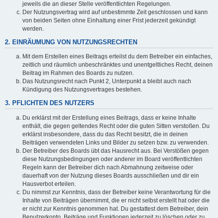
jeweils die an dieser Stelle veröffentlichten Regelungen.
Der Nutzungsvertrag wird auf unbestimmte Zeit geschlossen und kann
von beiden Seiten ohne Einhaltung einer Frist jederzeit gekündigt
werden.
2. EINRÄUMUNG VON NUTZUNGSRECHTEN
Mit dem Erstellen eines Beitrags erteilst du dem Betreiber ein einfaches,
zeitlich und räumlich unbeschränktes und unentgeltliches Recht, deinen
Beitrag im Rahmen des Boards zu nutzen.
Das Nutzungsrecht nach Punkt 2, Unterpunkt a bleibt auch nach
Kündigung des Nutzungsvertrages bestehen.
3. PFLICHTEN DES NUTZERS
Du erklärst mit der Erstellung eines Beitrags, dass er keine Inhalte
enthält, die gegen geltendes Recht oder die guten Sitten verstoßen. Du
erklärst insbesondere, dass du das Recht besitzt, die in deinen
Beiträgen verwendeten Links und Bilder zu setzen bzw. zu verwenden.
Der Betreiber des Boards übt das Hausrecht aus. Bei Verstößen gegen
diese Nutzungsbedingungen oder anderer im Board veröffentlichten
Regeln kann der Betreiber dich nach Abmahnung zeitweise oder
dauerhaft von der Nutzung dieses Boards ausschließen und dir ein
Hausverbot erteilen.
Du nimmst zur Kenntnis, dass der Betreiber keine Verantwortung für die
Inhalte von Beiträgen übernimmt, die er nicht selbst erstellt hat oder die
er nicht zur Kenntnis genommen hat. Du gestattest dem Betreiber, dein
Benutzerkonto, Beiträge und Funktionen jederzeit zu löschen oder zu